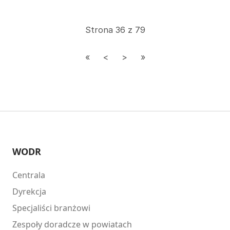
przede wszystkim katalogu gatunków objętych
obowiązkiem ewidencjonowania, zasad i terminów
dokonywania zgłoszeń, a także wyboru środków
Strona 36 z 79
identyfikacji. Oprócz tego paszporty bydła będą służyć
dokumentowaniu wyłącznie przemieszczeń zagranicznych,
a podstawową drogą informowania o zdarzeniach ma się
stać aplikacja IRZplus.
WODR
Centrala
Dyrekcja
Specjaliści branżowi
Zespoły doradcze w powiatach