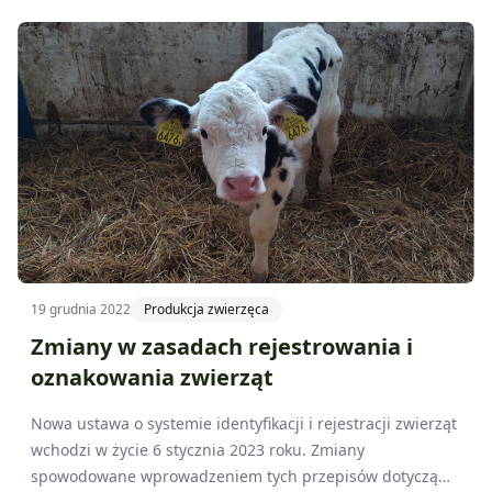
Restrukturyzacji i Modernizacji Rolnictwa właściwych ze
względu na miejsce zamieszkania albo siedzibę
producenta.
19 grudnia 2022
Produkcja zwierzęca
Zmiany w zasadach rejestrowania i
oznakowania zwierząt
Nowa ustawa o systemie identyfikacji i rejestracji zwierząt
wchodzi w życie 6 stycznia 2023 roku. Zmiany
spowodowane wprowadzeniem tych przepisów dotyczą