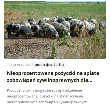
10 stycznia 2023
Pomoc krajowa i unijna
Nieoprocentowane pożyczki na spłatę
zobowiązań cywilnoprawnych dla
producentów świń
Producenci świń mogą starać się o udzielenie
nieoprocentowanej pożyczki na sfinansowanie
nieuregulowanych zobowiązań cywilnoprawnych.
Dokumenty należy składać w biurach powiatowych Agencji