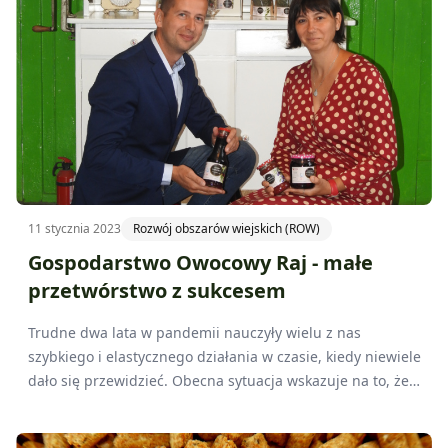
11 stycznia 2023
Rozwój obszarów wiejskich (ROW)
Gospodarstwo Owocowy Raj - małe
przetwórstwo z sukcesem
Trudne dwa lata w pandemii nauczyły wielu z nas
szybkiego i elastycznego działania w czasie, kiedy niewiele
dało się przewidzieć. Obecna sytuacja wskazuje na to, że
okres nieprzewidywalności wcale nie jest za nami. Będąc
rolnikiem, prowadząc gospodarstwo sadownicze,