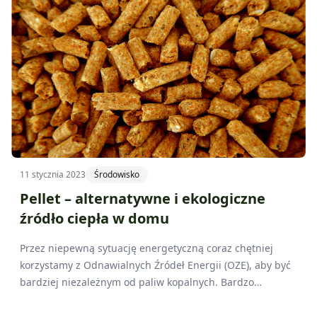
szczególnie teraz w czasach tej wszechobecnej
niepewności, należy patrzeć szeroko i poszukiwać wciąż
nowych ścieżek rozwoju. Przykładem jak radzić sobie w
dzisiejszym świecie może być Gospodarstwo Owocowy Raj,
które na co dzień współpracuje z Wielkopolskim
Ośrodkiem Doradztwa Rolniczego w Poznaniu.
11 stycznia 2023
Środowisko
Pellet – alternatywne i ekologiczne
źródło ciepła w domu
Przez niepewną sytuację energetyczną coraz chętniej
korzystamy z Odnawialnych Źródeł Energii (OZE), aby być
bardziej niezależnym od paliw kopalnych. Bardzo
popularnym wyborem jest pellet, czyli to rodzaj biomasy
stałej.