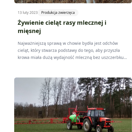
13 luty 2023
Produkcja zwierzęca
Żywienie cieląt rasy mlecznej i
mięsnej
Najważniejszą sprawą w chowie bydła jest odchów
cieląt, który stwarza podstawy do tego, aby przyszła
krowa miała dużą wydajność mleczną bez uszczerbku
na jej zdrowiu. Dobra sprawność fizyczna ma znaczący
wpływ na zdrowie, długowieczność, płodność czy
łatwość porodów.