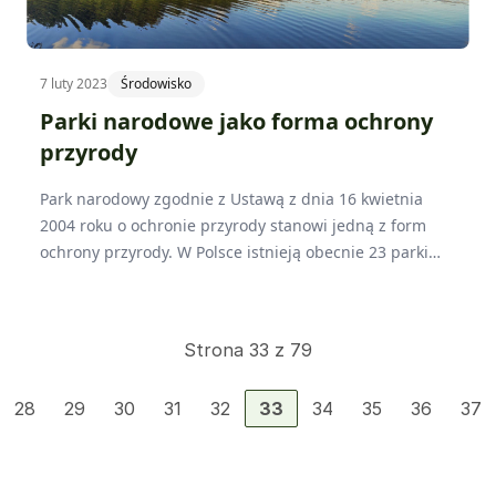
7 luty 2023
Środowisko
Parki narodowe jako forma ochrony
przyrody
Park narodowy zgodnie z Ustawą z dnia 16 kwietnia
2004 roku o ochronie przyrody stanowi jedną z form
ochrony przyrody. W Polsce istnieją obecnie 23 parki
narodowe. Zajmują one 1% całkowitej powierzchni kraju.
Strona 33 z 79
28
29
30
31
32
33
34
35
36
37