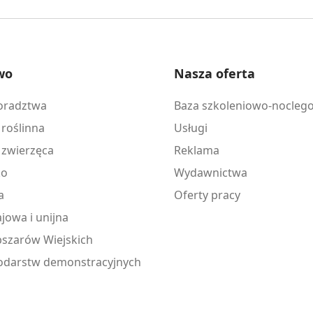
wo
Nasza oferta
doradztwa
Baza szkoleniowo-nocleg
 roślinna
Usługi
 zwierzęca
Reklama
ko
Wydawnictwa
a
Oferty pracy
jowa i unijna
szarów Wiejskich
odarstw demonstracyjnych