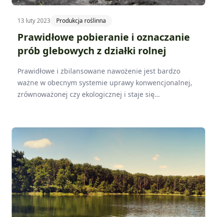
13 luty 2023
Produkcja roślinna
Prawidłowe pobieranie i oznaczanie
prób glebowych z działki rolnej
Prawidłowe i zbilansowane nawożenie jest bardzo
ważne w obecnym systemie uprawy konwencjonalnej,
zrównoważonej czy ekologicznej i staje się
niejednokrotnie problemem dla rolnika. Najczęściej jest
to zauważalne w przypadku niedoborów, ale również
nadmiar składników mineralnych w glebie powoduje
straty w plonie lub opóźnienie dojrzewania. Wykonanie
próbek glebowych może szybko dać nam odpowiedź na
temat tego, co dzieje się z uprawą i z jakimi problemami
się ona zmaga.