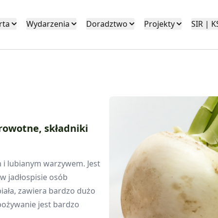
rta
Wydarzenia
Doradztwo
Projekty
SIR | 
rowotne, składniki
m i lubianym warzywem. Jest
w jadłospisie osób
biała, zawiera bardzo dużo
pożywanie jest bardzo