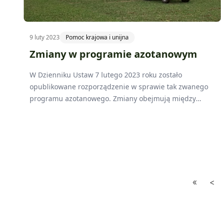
9 luty 2023
Pomoc krajowa i unijna
Zmiany w programie azotanowym
W Dzienniku Ustaw 7 lutego 2023 roku zostało
opublikowane rozporządzenie w sprawie tak zwanego
programu azotanowego. Zmiany obejmują między
innymi elastyczny termin wiosennego nawożenia czy
sposób obliczania dawek nawozów azotowych.