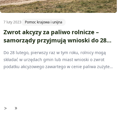
7 luty 2023
Pomoc krajowa i unijna
Zwrot akcyzy za paliwo rolnicze –
samorządy przyjmują wnioski do 28
lutego
Do 28 lutego, pierwszy raz w tym roku, rolnicy mogą
składać w urzędach gmin lub miast wnioski o zwrot
podatku akcyzowego zawartego w cenie paliwa zużytego
do produkcji rolnej. Limity dofinansowania wzrosły
względem roku poprzedniego.