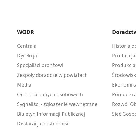
WODR
Doradzt
Centrala
Historia 
Dyrekcja
Produkcja
Specjaliści branżowi
Produkcja
Zespoły doradcze w powiatach
Środowis
Media
Ekonomik
Ochrona danych osobowych
Pomoc kra
Sygnaliści - zgłoszenie wewnętrzne
Rozwój Ob
Biuletyn Informacji Publicznej
Sieć Gosp
Deklaracja dostepności