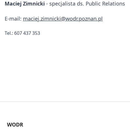
Maciej Zimnicki
- specjalista ds. Public Relations
E-mail:
maciej.zimnicki@wodr.poznan.pl
Tel.: 607 437 353
WODR