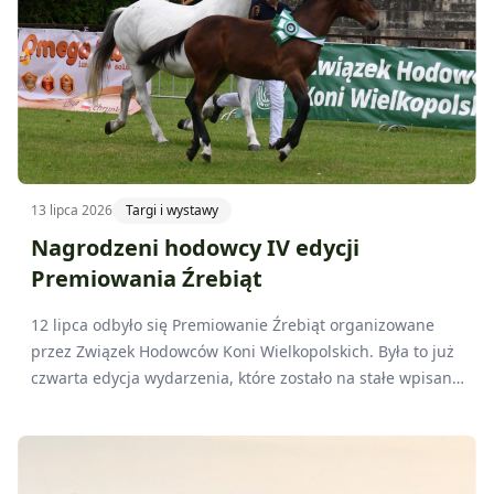
13 lipca 2026
Targi i wystawy
Nagrodzeni hodowcy IV edycji
Premiowania Źrebiąt
12 lipca odbyło się Premiowanie Źrebiąt organizowane
przez Związek Hodowców Koni Wielkopolskich. Była to już
czwarta edycja wydarzenia, które zostało na stałe wpisane
w kalendarz wydarzeń Wielkopolskiego Ośrodka
Doradztwa Rolniczego w Poznaniu.