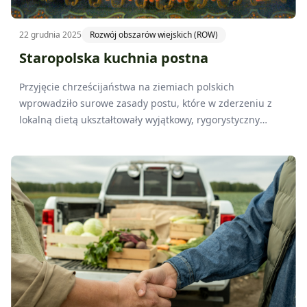
22 grudnia 2025
Rozwój obszarów wiejskich (ROW)
Staropolska kuchnia postna
Przyjęcie chrześcijaństwa na ziemiach polskich
wprowadziło surowe zasady postu, które w zderzeniu z
lokalną dietą ukształtowały wyjątkowy, rygorystyczny
model postny zwany
Ieiunium Polonicum
. Oparty na rybach
słodkowodnych i licznych wyrzeczeniach, budził zdumienie
cudzoziemców oraz silnie wpłynął na polską kulturę
kulinarną.