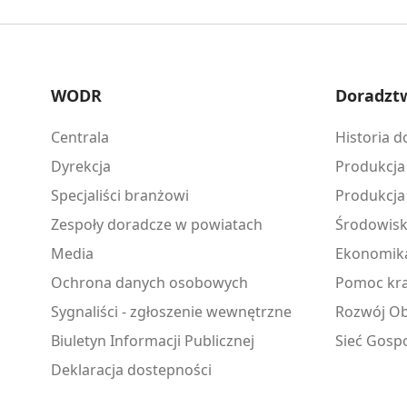
WODR
Doradzt
Centrala
Historia 
Dyrekcja
Produkcja
Specjaliści branżowi
Produkcja
Zespoły doradcze w powiatach
Środowis
Media
Ekonomik
Ochrona danych osobowych
Pomoc kra
Sygnaliści - zgłoszenie wewnętrzne
Rozwój Ob
Biuletyn Informacji Publicznej
Sieć Gosp
Deklaracja dostepności