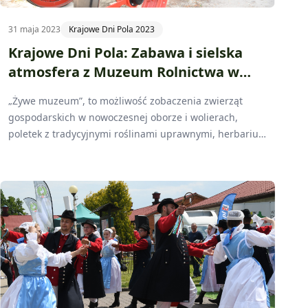
31 maja 2023
Krajowe Dni Pola 2023
Krajowe Dni Pola: Zabawa i sielska
atmosfera z Muzeum Rolnictwa w
Szreniawie
„Żywe muzeum”, to możliwość zobaczenia zwierząt
gospodarskich w nowoczesnej oborze i wolierach,
poletek z tradycyjnymi roślinami uprawnymi, herbarium
oraz sadu starych odmian drzew i krzewów owocowych.
To także pokazy „maszyn w ruchu”, pokazy pracy
rękodzielników, a także działający w zabytkowej gorzelni
Browar Szreniawa z ogródkiem piwnym – tak o muzeum
w Szreniawie opowiada Jan Maćkowiak dyrektor tej
instytucji. Nie mogło jej zabraknąć na Krajowych Dniach
Pola Sielinko 2023.