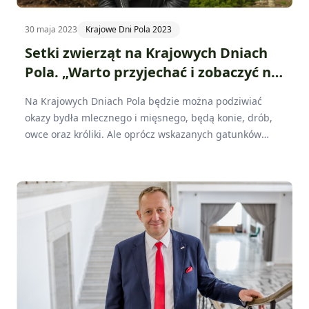
30 maja 2023
Krajowe Dni Pola 2023
Setki zwierząt na Krajowych Dniach
Pola. „Warto przyjechać i zobaczyć na
własne oczy”
Na Krajowych Dniach Pola będzie można podziwiać
okazy bydła mlecznego i mięsnego, będą konie, drób,
owce oraz króliki. Ale oprócz wskazanych gatunków
pojawią się również takie, które są mniej spotykane. Nie
chcę zdradzać szczegółów, ale zapewniam, że warto
przyjechać i zobaczyć to na własne oczy – mówi Wioleta
Barczak, koordynator strefy Regionalnej Wystawy
Zwierząt Hodowlanych na Krajowych Dniach Pola.