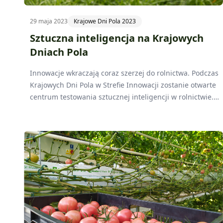
29 maja 2023
Krajowe Dni Pola 2023
Sztuczna inteligencja na Krajowych
Dniach Pola
Innowacje wkraczają coraz szerzej do rolnictwa. Podczas
Krajowych Dni Pola w Strefie Innowacji zostanie otwarte
centrum testowania sztucznej inteligencji w rolnictwie.
Śmiało można powiedzieć, że będzie to wydarzenie na
skalę europejską - opowiadają Eliza Lubiatowska-Krysiak
oraz Maciej Zacharczuk, koordynatorzy Strefy Innowacji.