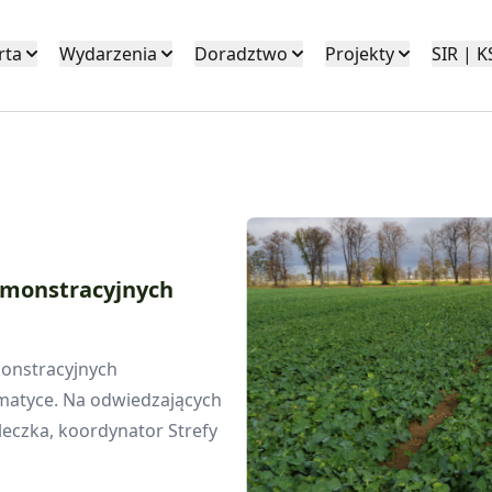
rta
Wydarzenia
Doradztwo
Projekty
SIR | 
Demonstracyjnych
monstracyjnych
matyce. Na odwiedzających
leczka, koordynator Strefy