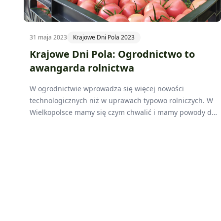
31 maja 2023
Krajowe Dni Pola 2023
Krajowe Dni Pola: Ogrodnictwo to
awangarda rolnictwa
W ogrodnictwie wprowadza się więcej nowości
technologicznych niż w uprawach typowo rolniczych. W
Wielkopolsce mamy się czym chwalić i mamy powody do
dumy. W rejonie kaliskim wraz z powiatem pleszewskim
jest największe zagłębie upraw szklarniowych w kraju –
mówi Stanisław Zabarski, koordynator Strefy
Ogrodnictwa na Krajowych Dniach Pola Sielinko 2023.