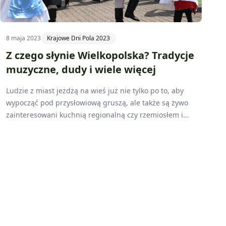
8 maja 2023
Krajowe Dni Pola 2023
Z czego słynie Wielkopolska? Tradycje
muzyczne, dudy i wiele więcej
Ludzie z miast jeżdżą na wieś już nie tylko po to, aby
wypocząć pod przysłowiową gruszą, ale także są żywo
zainteresowani kuchnią regionalną czy rzemiosłem i
sztuką ludową. Coraz częściej szukamy tego co
prawdziwe, wyjątkowe, nasze, a to można znaleźć
właśnie w kulturze ludowej – mówi Katarzyna Saks,
dyrektor Narodowego Instytutu Kultury i Dziedzictwa
Wsi, który jest jednym z patronów honorowych
Krajowych Dni Pola Sielinko 2023.