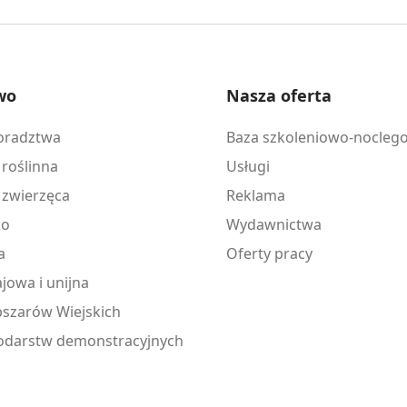
wo
Nasza oferta
doradztwa
Baza szkoleniowo-nocleg
 roślinna
Usługi
 zwierzęca
Reklama
ko
Wydawnictwa
a
Oferty pracy
jowa i unijna
szarów Wiejskich
odarstw demonstracyjnych