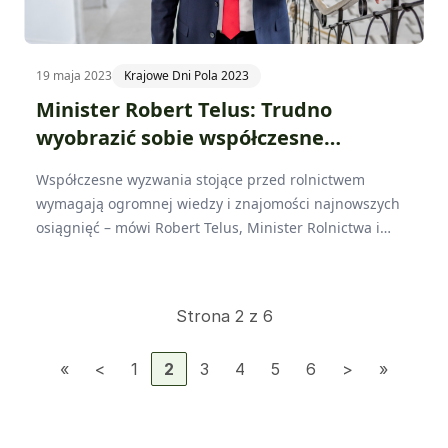
19 maja 2023
Krajowe Dni Pola 2023
Minister Robert Telus: Trudno
wyobrazić sobie współczesne
gospodarstwo bez cyfryzacji
Współczesne wyzwania stojące przed rolnictwem
wymagają ogromnej wiedzy i znajomości najnowszych
osiągnięć – mówi Robert Telus, Minister Rolnictwa i
Rozwoju Wsi, który objął patronatem honorowym
Krajowe Dni Pola Sielinko 2023.
Strona 2 z 6
1
2
3
4
5
6