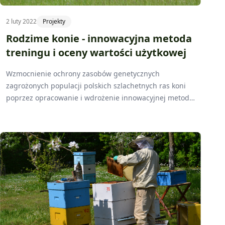
2 luty 2022
Projekty
Rodzime konie - innowacyjna metoda
treningu i oceny wartości użytkowej
Wzmocnienie ochrony zasobów genetycznych
zagrożonych populacji polskich szlachetnych ras koni
poprzez opracowanie i wdrożenie innowacyjnej metody
przygotowania i oceny rodzimych ras ogierów
wielkopolskich i małopolskich w stacjonarnym zakładzie
treningowym - to główny cel grupy operacyjnej, która
powstała w ramach działania „Współpraca", w skład
której wchodzi także Wielkopolski Ośrodek Doradztwa
Rolniczego w Poznaniu.