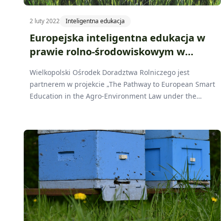
2 luty 2022
Inteligentna edukacja
Europejska inteligentna edukacja w
prawie rolno-środowiskowym w
warunkach COVID-19
Wielkopolski Ośrodek Doradztwa Rolniczego jest
partnerem w projekcie „The Pathway to European Smart
Education in the Agro-Environment Law under the
COVID-19 Crisis” („Droga do europejskiej inteligentnej
edukacji w prawie rolno-środowiskowym w warunkach
kryzysu COVID-19”) w ramach programu ERASMUS+.