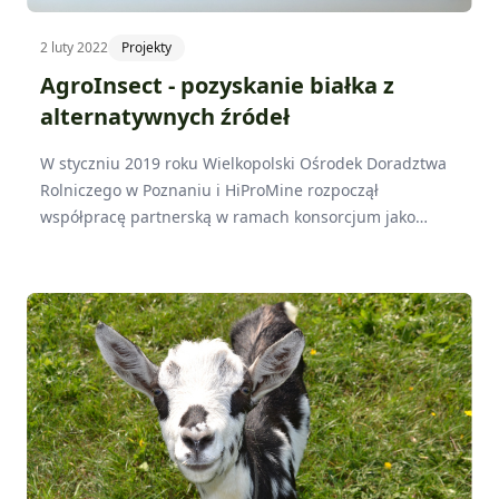
2 luty 2022
Projekty
AgroInsect - pozyskanie białka z
alternatywnych źródeł
W styczniu 2019 roku Wielkopolski Ośrodek Doradztwa
Rolniczego w Poznaniu i HiProMine rozpoczął
współpracę partnerską w ramach konsorcjum jako
grupa operacyjna Agroinsect. To właśnie grupa
Agroinsect zajęła się trudnym tematem pozyskania
białka z alternatywnych źródeł.