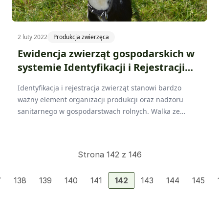
2 luty 2022
Produkcja zwierzęca
Ewidencja zwierząt gospodarskich w
systemie Identyfikacji i Rejestracji
Zwierząt
Identyfikacja i rejestracja zwierząt stanowi bardzo
ważny element organizacji produkcji oraz nadzoru
sanitarnego w gospodarstwach rolnych. Walka ze
wzrastająca liczbą zachorowań i rozprzestrzenianiem
się chorób wśród zwierząt w ostatnich latach
udowodniły, że skuteczna i szybka metoda istnieje
Strona 142 z 146
jedynie przy prawidłowym oznakowaniu. Wpis do
centralnego rejestru daje możliwość sprawdzenia
7
138
139
140
141
142
143
144
145
pochodzenia i miejsc pobytu zwierzęcia, co w sytuacji
zagrożenia może okazać się kluczową informacją.