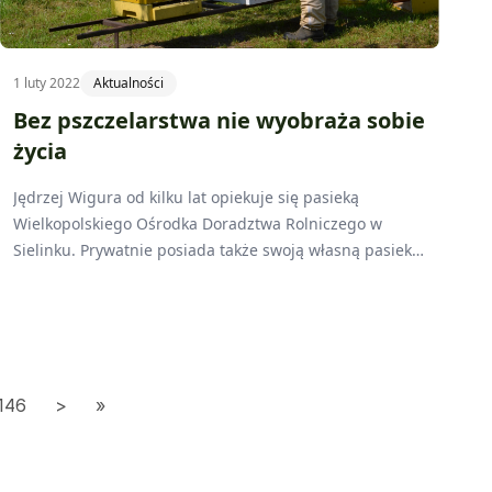
1 luty 2022
Aktualności
Bez pszczelarstwa nie wyobraża sobie
życia
Jędrzej Wigura od kilku lat opiekuje się pasieką
Wielkopolskiego Ośrodka Doradztwa Rolniczego w
Sielinku. Prywatnie posiada także swoją własną pasiekę,
a pszczołami interesuje się już od dzieciństwa. Chociaż
miał kilkuletnią przerwę, to dziś nie ma wątpliwości, że
nie chciałby już żyć bez pszczół.
146