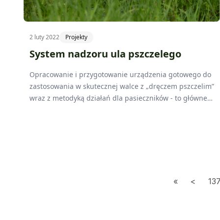
2 luty 2022
Projekty
System nadzoru ula pszczelego
Opracowanie i przygotowanie urządzenia gotowego do
zastosowania w skutecznej walce z „dręczem pszczelim”
wraz z metodyką działań dla pasieczników - to główne
zadanie grupy operacyjnej, która powstała w ramach
działania „Współpraca”. W skład grupy wchodzi
Wielkopolski Ośrodek Doradztwa Rolniczego w Poznaniu
oraz Sieć Badawcza Łukasiewicz – Przemysłowy Instytut
Maszyn Rolniczych.
13