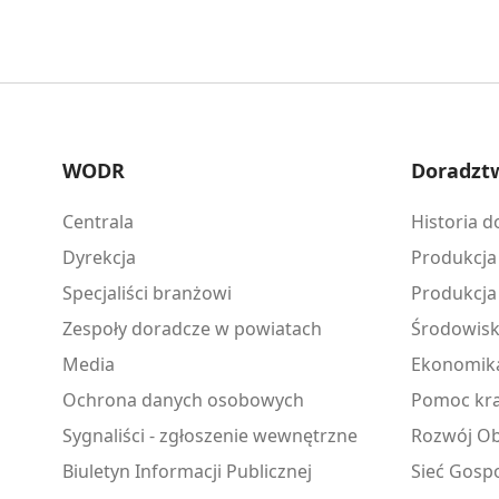
WODR
Doradzt
Centrala
Historia 
Dyrekcja
Produkcja
Specjaliści branżowi
Produkcja
Zespoły doradcze w powiatach
Środowis
Media
Ekonomik
Ochrona danych osobowych
Pomoc kra
Sygnaliści - zgłoszenie wewnętrzne
Rozwój Ob
Biuletyn Informacji Publicznej
Sieć Gosp