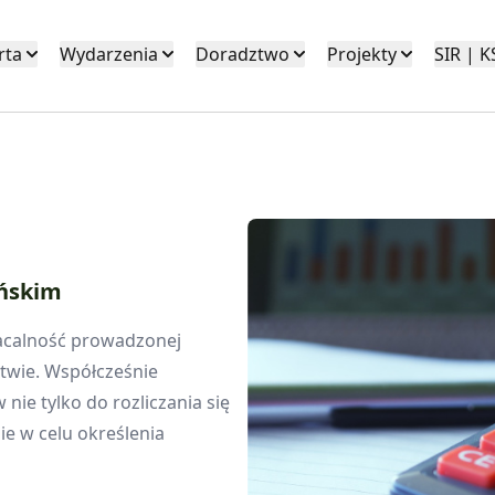
rta
Wydarzenia
Doradztwo
Projekty
SIR | 
yńskim
łacalność prowadzonej
ctwie. Współcześnie
ie tylko do rozliczania się
e w celu określenia