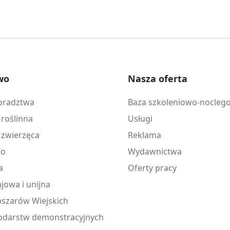
wo
Nasza oferta
doradztwa
Baza szkoleniowo-nocleg
 roślinna
Usługi
 zwierzęca
Reklama
ko
Wydawnictwa
a
Oferty pracy
jowa i unijna
szarów Wiejskich
odarstw demonstracyjnych