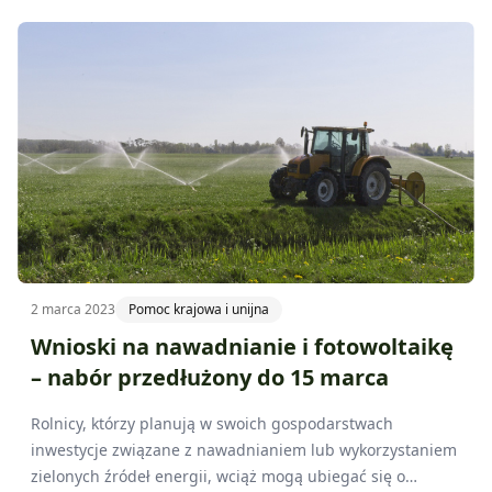
przedstawicielami instytucji rolniczych aby porozmawiać
na temat zmian w Planie Strategicznym Wspólnej Polityki
Rolnej na lata 2023-2027.
2 marca 2023
Pomoc krajowa i unijna
Wnioski na nawadnianie i fotowoltaikę
– nabór przedłużony do 15 marca
Rolnicy, którzy planują w swoich gospodarstwach
inwestycje związane z nawadnianiem lub wykorzystaniem
zielonych źródeł energii, wciąż mogą ubiegać się o