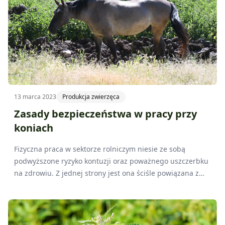
13 marca 2023
Produkcja zwierzęca
Zasady bezpieczeństwa w pracy przy
koniach
Fizyczna praca w sektorze rolniczym niesie ze sobą
podwyższone ryzyko kontuzji oraz poważnego uszczerbku
na zdrowiu. Z jednej strony jest ona ściśle powiązana z
koniecznością obsługi maszyn rolniczych (przeważającej w
ukierunkowanych na produkcję roślinną gospodarstwach)
zaś z drugiej (w przypadku gospodarstw specjalizujących
się w produkcji zwierzęcej) rolnik dodatkowo każdego dnia