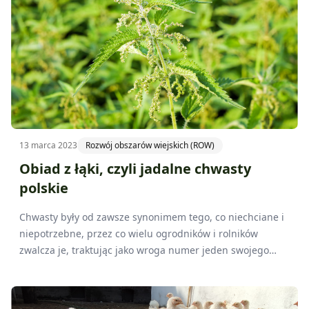
musi zmagać się z profesjonalną obsługą poszczególnych
gatunków zwierząt.
13 marca 2023
Rozwój obszarów wiejskich (ROW)
Obiad z łąki, czyli jadalne chwasty
polskie
Chwasty były od zawsze synonimem tego, co niechciane i
niepotrzebne, przez co wielu ogrodników i rolników
zwalcza je, traktując jako wroga numer jeden swojego
ogrodu czy pola. Okazuje się jednak, że pojęcie „chwast”
jest dość umowne.