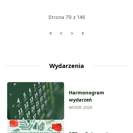
wsparcie finansowe w ramach działania „Modernizacja
gospodarstw rolnych” z Programu Rozwoju Obszarów
Wiejskich 2014-2020. Pierwotny termin zakończenia
Strona 79 z 146
naboru ustalony na 1 marca został przedłużony do 15
marca 2023 roku.
Wydarzenia
Harmonogram
wydarzeń
WODR 2026