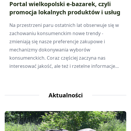
Portal wielkopolski e-bazarek, czyli
promocja lokalnych produktów i usług
Na przestrzeni paru ostatnich lat obserwuje się w
zachowaniu konsumenckim nowe trendy -
zmieniają się nasze preferencje zakupowe i
mechanizmy dokonywania wyborów
konsumenckich. Coraz częściej zaczyna nas
interesować jakość, ale też i rzetelne informacje
na temat produktu oraz forma komunikacji z
konsumentami. Ponadto wielu z nas w ciągu
ostatnich kilkunastu miesięcy przewartościowało
Aktualności
swoje potrzeby, co oczywiście wpływa na nasze
postawy zakupowe.