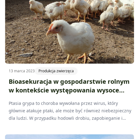
13 marca 2023
Produkcja zwierzęca
Bioasekuracja w gospodarstwie rolnym
w kontekście występowania wysoce
zjadliwej grypy ptaków
Ptasia grypa to choroba wywołana przez wirus, który
głównie atakuje ptaki, ale może być również niebezpieczny
dla ludzi. W przypadku hodowli drobiu, zapobieganie i
kontrolowanie tej choroby jest niezwykle ważne, zarówno
dla zdrowia ptaków, jak i dla zdrowia ludzi, którzy mogą