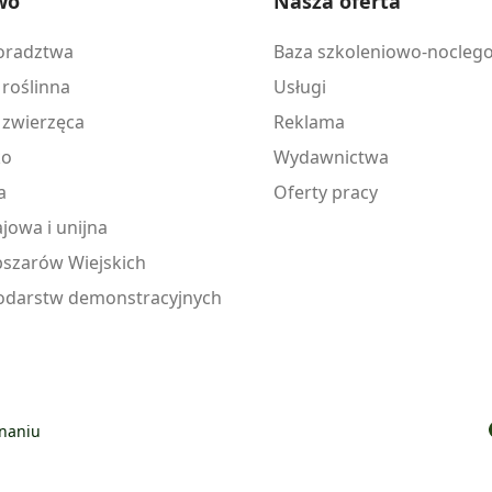
wo
Nasza oferta
doradztwa
Baza szkoleniowo-nocleg
 roślinna
Usługi
 zwierzęca
Reklama
ko
Wydawnictwa
a
Oferty pracy
jowa i unijna
szarów Wiejskich
odarstw demonstracyjnych
znaniu