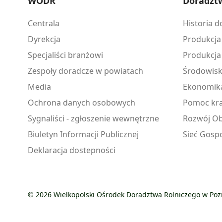
WODR
Doradzt
Centrala
Historia 
Dyrekcja
Produkcja
Specjaliści branżowi
Produkcja
Zespoły doradcze w powiatach
Środowis
Media
Ekonomik
Ochrona danych osobowych
Pomoc kra
Sygnaliści - zgłoszenie wewnętrzne
Rozwój Ob
Biuletyn Informacji Publicznej
Sieć Gosp
Deklaracja dostepności
© 2026 Wielkopolski Ośrodek Doradztwa Rolniczego w Po