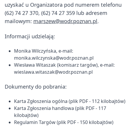
uzyskać u Organizatora pod numerem telefonu
(62) 74 27 370, (62) 74 27 359 lub adresem
mailowym:
marszew@wodr.poznan.pl
.
Informacji udzielają:
Monika Wilczyńska, e-mail:
monika.wilczynska@wodr.poznan.pl
Wiesława Witaszak (komisarz targów), e-mail:
wieslawa.witaszak@wodr.poznan.pl
Dokumenty do pobrania:
Karta Zgłoszenia ogólna
(plik PDF - 112 kilobajtów)
Karta Zgłoszenia handlowa
(plik PDF - 117
kilobajtów)
Regulamin Targów
(plik PDF - 150 kilobajtów)