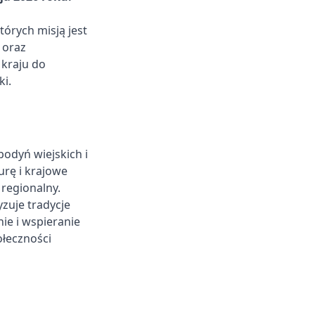
órych misją jest
 oraz
 kraju do
ki.
odyń wiejskich i
rę i krajowe
 regionalny.
zuje tradycje
ie i wspieranie
ołeczności