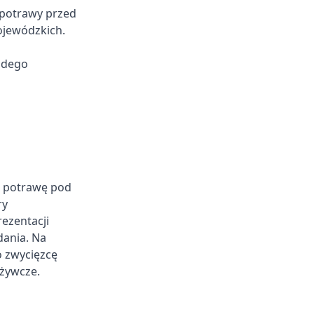
 potrawy przed
ojewódzkich.
żdego
ją potrawę pod
ry
ezentacji
dania. Na
o zwycięzcę
żywcze.