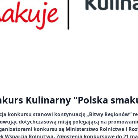
kurs Kulinarny "Polska smak
cja konkursu stanowi kontynuację „Bitwy Regionów” re
howując dotychczasową misję polegającą na promowani
rganizatorami konkursu są Ministerstwo Rolnictwa i Roz
k Wsparcia Rolnictwa. Zgłoszenia konkursowe do 21 maj