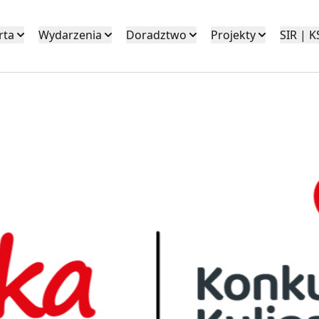
rta
Wydarzenia
Doradztwo
Projekty
SIR | 