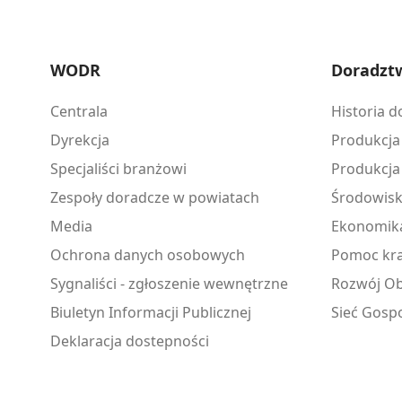
WODR
Doradzt
Centrala
Historia 
Dyrekcja
Produkcja
Specjaliści branżowi
Produkcja
Zespoły doradcze w powiatach
Środowis
Media
Ekonomik
Ochrona danych osobowych
Pomoc kra
Sygnaliści - zgłoszenie wewnętrzne
Rozwój Ob
Biuletyn Informacji Publicznej
Sieć Gosp
Deklaracja dostepności