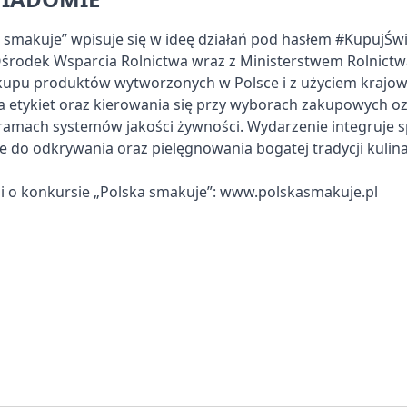
 smakuje” wpisuje się w ideę działań pod hasłem #KupujŚw
Ośrodek Wsparcia Rolnictwa wraz z Ministerstwem Rolnictw
kupu produktów wytworzonych w Polsce i z użyciem krajo
ia etykiet oraz kierowania się przy wyborach zakupowych o
 ramach systemów jakości żywności. Wydarzenie integruje s
uje do odkrywania oraz pielęgnowania bogatej tradycji kulina
ji o konkursie „Polska smakuje”: www.polskasmakuje.pl