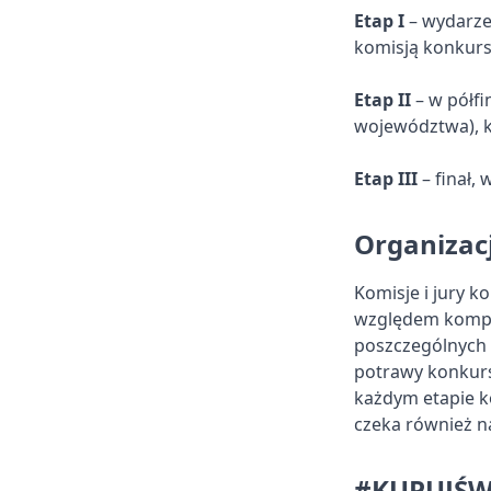
Etap I
– wydarze
komisją konkurs
Etap II
– w półfi
województwa), kt
Etap III
– finał, 
Organizac
Komisje i jury k
względem kompoz
poszczególnych 
potrawy konkurs
każdym etapie k
czeka również n
#KUPUJŚW