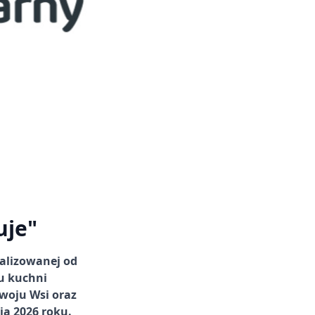
uje"
alizowanej od
u kuchni
woju Wsi oraz
a 2026 roku.