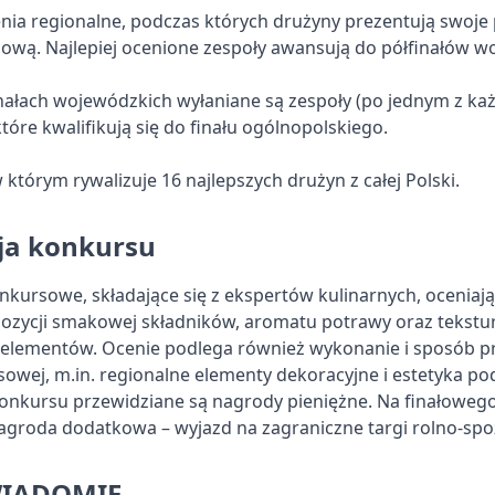
nia regionalne, podczas których drużyny prezentują swoje
ową. Najlepiej ocenione zespoły awansują do półfinałów w
nałach wojewódzkich wyłaniane są zespoły (po jednym z ka
óre kwalifikują się do finału ogólnopolskiego.
w którym rywalizuje 16 najlepszych drużyn z całej Polski.
ja konkursu
onkursowe, składające się z ekspertów kulinarnych, ocenia
ycji smakowej składników, aromatu potrawy oraz tekstu
elementów. Ocenie podlega również wykonanie i sposób pr
owej, m.in. regionalne elementy dekoracyjne i estetyka po
onkursu przewidziane są nagrody pieniężne. Na finałoweg
agroda dodatkowa – wyjazd na zagraniczne targi rolno-spo
IADOMIE