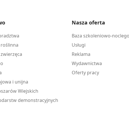
wo
Nasza oferta
doradztwa
Baza szkoleniowo-nocleg
 roślinna
Usługi
 zwierzęca
Reklama
ko
Wydawnictwa
a
Oferty pracy
jowa i unijna
szarów Wiejskich
odarstw demonstracyjnych