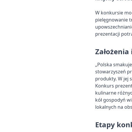
W konkursie mogą
pielęgnowanie tr
upowszechnianie
prezentacji potra
Założenia 
„Polska smakuje”
stowarzyszeń pr
produkty. W jej 
Konkurs prezent
kulinarne różny
kół gospodyń wie
lokalnych na obs
Etapy kon