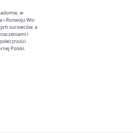
iadomie, w
a i Rozwoju Wsi
wych surowców, a
znaczeniami i
połeczności
rnej Polski.