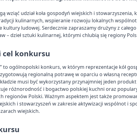
 wziąć udział koła gospodyń wiejskich i stowarzyszenia, kt
adycji kulinarnych, wspieranie rozwoju lokalnych wspólnot
 kultury ludowej. Serdecznie zapraszamy drużyny z całego
w – dzieł sztuki kulinarnej, którymi chlubią się regiony Pols
i cel konkursu
 to ogólnopolski konkurs, w którym reprezentacje kół gosp
zygotowują regionalną potrawę w oparciu o własną receptu
składzie musi być wykorzystany przynajmniej jeden produkt
uje różnorodność i bogactwo polskiej kuchni oraz populary
ch regionów Polski. Ważnym aspektem jest także promowan
jskich i stowarzyszeń w zakresie aktywizacji wspólnot i sp
zarach wiejskich.
kursu