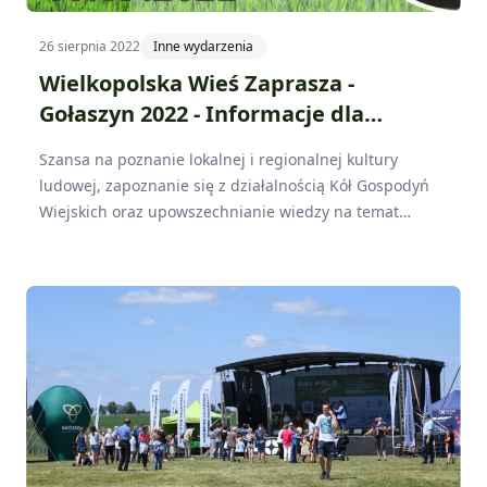
26 sierpnia 2022
Inne wydarzenia
Wielkopolska Wieś Zaprasza -
Gołaszyn 2022 - Informacje dla
odwiedzających
Szansa na poznanie lokalnej i regionalnej kultury
ludowej, zapoznanie się z działalnością Kół Gospodyń
Wiejskich oraz upowszechnianie wiedzy na temat
wielkopolskiej wsi i jej dziedzictwa kulturowego - temu
służy wydarzenie „Wielkopolska Wieś Zaprasza”, które
odbędzie się w sobotę, 10 września w Gołaszynie.
Będzie to impreza plenerowa z udziałem 16 Kół
Gospodyń Wiejskich funkcjonujących na terenie
powiatów gostyńskiego, kościańskiego, leszczyńskiego
oraz rawickiego.Organizatorem wydarzenia jest
Wielkopolski Ośrodek Doradztwa Rolniczego w
Poznaniu.