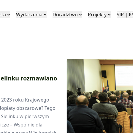
rta
Wydarzenia
Doradztwo
Projekty
SIR | 
Sielinku rozmawiano
 2023 roku Krajowego
 dopłaty obszarowe? Tego
w Sielinku w pierwszym
icze – Wspólnie dla