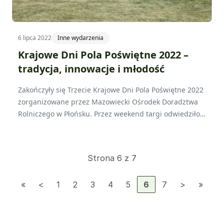
6 lipca 2022
Inne wydarzenia
Krajowe Dni Pola Poświętne 2022 –
tradycja, innowacje i młodość
Zakończyły się Trzecie Krajowe Dni Pola Poświętne 2022
zorganizowane przez Mazowiecki Ośrodek Doradztwa
Rolniczego w Płońsku. Przez weekend targi odwiedziło
ponad 150 tysięcy osób. Wśród nich najwięcej rolników,
mieszkańców obszarów wiejskich i miejskich z całej
Polski, producentów rolnych czy firm działających na
Strona 6 z 7
rzecz sektora rolnego.
1
2
3
4
5
6
7