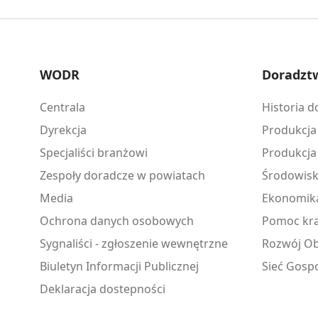
WODR
Doradzt
Centrala
Historia 
Dyrekcja
Produkcja
Specjaliści branżowi
Produkcja
Zespoły doradcze w powiatach
Środowis
Media
Ekonomik
Ochrona danych osobowych
Pomoc kra
Sygnaliści - zgłoszenie wewnętrzne
Rozwój Ob
Biuletyn Informacji Publicznej
Sieć Gosp
Deklaracja dostepności