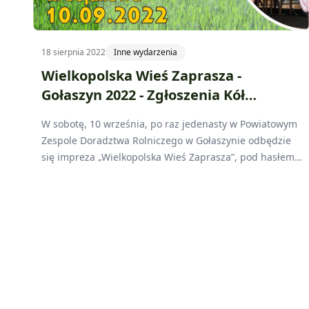
18 sierpnia 2022
Inne wydarzenia
Wielkopolska Wieś Zaprasza -
Gołaszyn 2022 - Zgłoszenia Kół
Gospodyń Wiejskich
W sobotę, 10 września, po raz jedenasty w Powiatowym
Zespole Doradztwa Rolniczego w Gołaszynie odbędzie
się impreza „Wielkopolska Wieś Zaprasza”, pod hasłem
„Nasze regionalne dziedzictwo w kuchni i na parkiecie”.
Będzie to impreza plenerowa z udziałem 16 Kół
Gospodyń Wiejskich funkcjonujących na terenie
powiatów gostyńskiego, kościańskiego, leszczyńskiego
oraz rawickiego.