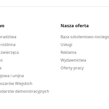
wo
Nasza oferta
doradztwa
Baza szkoleniowo-nocleg
 roślinna
Usługi
 zwierzęca
Reklama
ko
Wydawnictwa
a
Oferty pracy
jowa i unijna
szarów Wiejskich
odarstw demonstracyjnych