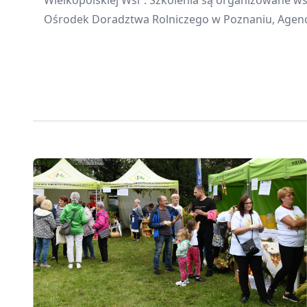
Wielkopolskiej Wsi”. Szkolenia są organizowane ws
Ośrodek Doradztwa Rolniczego w Poznaniu, Agencję
Modernizacji Rolnictwa oraz Wielkopolską Izbę Rol