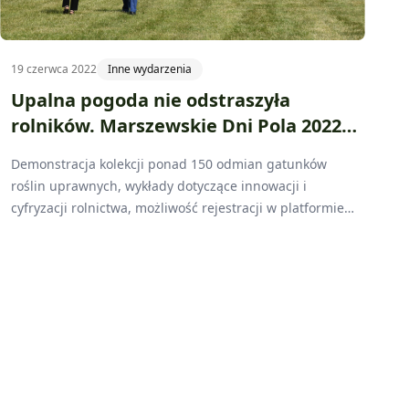
19 czerwca 2022
Inne wydarzenia
Upalna pogoda nie odstraszyła
rolników. Marszewskie Dni Pola 2022
już za nami
Demonstracja kolekcji ponad 150 odmian gatunków
roślin uprawnych, wykłady dotyczące innowacji i
cyfryzacji rolnictwa, możliwość rejestracji w platformie
doradczej eDWIN oraz konkurs z atrakcyjnymi
nagrodami - to wszystko czekało na osoby, które w
niedzielę, 19 czerwca przyjechały do Marszewa na
Marszewskie Dni Pola „Innowacyjne rozwiązania
wspierające produkcję roślinną” organizowane przez
Wielkopolski Ośrodek Doradztwa Rolniczego w
Poznaniu. Niezwykle ciepła pogoda nie odstraszyła
odwiedzających.