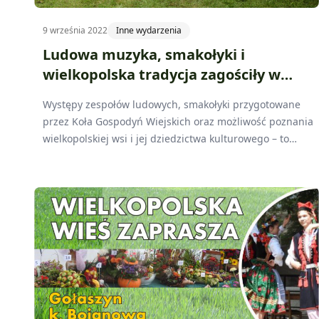
9 września 2022
Inne wydarzenia
Ludowa muzyka, smakołyki i
wielkopolska tradycja zagościły w
Gołaszynie
Występy zespołów ludowych, smakołyki przygotowane
przez Koła Gospodyń Wiejskich oraz możliwość poznania
wielkopolskiej wsi i jej dziedzictwa kulturowego – to
wszystko czekało na osoby, które w sobotę, 10 września,
pojawiły się w Gołaszynie na wydarzeniu „Wielkopolska
Wieś Zaprasza”. Organizatorem imprezy był
Wielkopolski Ośrodek Doradztwa Rolniczego w
Poznaniu.