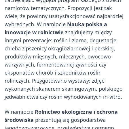
Zachęcająco wygląda program każdego z trzech
namiotów tematycznych. Propozycji jest tak
wiele, że powinny usatysfakcjonować najbardziej
wybrednych. W namiocie
Nauka polska a
innowacje w rolnictwie
znajdujemy między
innymi prezentacje: roślin i ziarna, degustacje
chleba z pszenicy okrągłoziarnowej i perskiej,
produktów mięsnych, mlecznych, owocowo-
warzywnych, fermentowanej żywności czy
eksponatów chorób i szkodników roślin
rolniczych. Przygotowano wystawy: zdjęć
wykonanych skanerem skaningowym, polskiego
jedwabnictwa czy roślin wyhodowanych in-vitro.
W namiocie
Rolnictwo ekologiczne i ochrona
środowiska
prezentują się gospodarstwa
jagodowo-warzywne, przetwórstwa czarnego