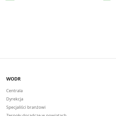
WODR
Centrala
Dyrekcja
Specjaliści branżowi
Zespoły doradcze w powiatach