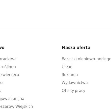
wo
Nasza oferta
doradztwa
Baza szkoleniowo-nocleg
 roślinna
Usługi
 zwierzęca
Reklama
ko
Wydawnictwa
a
Oferty pracy
jowa i unijna
szarów Wiejskich