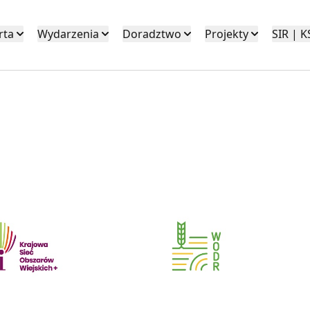
rta
Wydarzenia
Doradztwo
Projekty
SIR | 