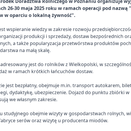
środek Doradztwa Rolniczego w Poznaniu organizuje wy
ach 26-30 maja 2025 roku w ramach operacji pod nazwą 
w w oparciu o lokalną żywność".
est wspieranie wiedzy w zakresie rozwoju przedsiębiorczoś
rganizacji produkcji i sprzedaży, dostaw bezpośrednich o
nych, a także popularyzacja przetwórstwa produktów poc
arstwa na małą skalę.
adresowany jest do rolników z Wielkopolski, w szczególnośc
daż w ramach krótkich łańcuchów dostaw.
ie jest bezpłatny, obejmuje m.in. transport autokarem, bilet
egi, dydaktykę, ubezpieczenie. Dojazd do punktu zbiórki w
sują we własnym zakresie.
 studyjnego obejmie wizyty w gospodarstwach rolnych, wiz
 fabryce serów oraz wizytę u producenta miodów.