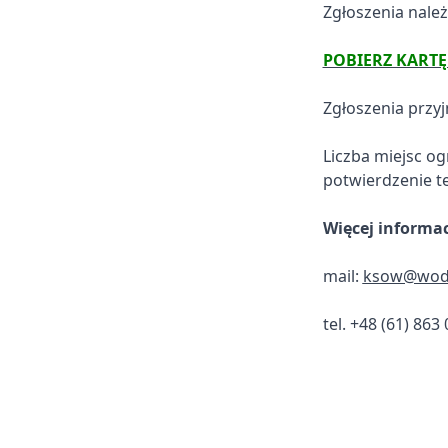
Zgłoszenia nale
POBIERZ KARTĘ 
Zgłoszenia przy
Liczba miejsc og
potwierdzenie t
Więcej informac
mail:
ksow@wodr
tel. +48 (61) 863