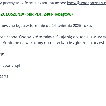
ży przesyłać w formie skanu na adres:
ksow@wodr.poznan.p
ZGŁOSZENIA (plik PDF, 248 kilobajtów)
jmowane będą w terminie do 24 kwietnia 2025 roku.
raniczona. Osoby, które zakwalifikują się do udziału w wyje
elefoniczne na wskazany numer w karcie zgłoszenia uczestn
ji:
.poznan.pl
 04 21