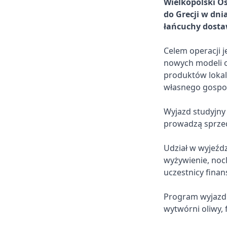
Wielkopolski O
do Grecji w dni
łańcuchy dosta
Celem operacji j
nowych modeli o
produktów lokal
własnego gospod
Wyjazd studyjny 
prowadzą sprze
Udział w wyjeźdz
wyżywienie, nocl
uczestnicy finan
Program wyjazdu
wytwórni oliwy,