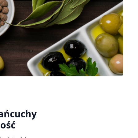
łańcuchy
ność