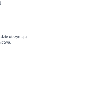
l
ździe otrzymają
ictwa.