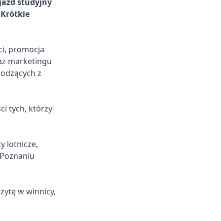
jazd studyjny
"Krótkie
ci, promocja
raz marketingu
hodzących z
i tych, którzy
y lotnicze,
 Poznaniu
ytę w winnicy,