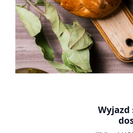
Wyjazd 
dos