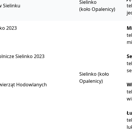
Sielinko
 Sielinku
te
(koło Opalenicy)
je
nko 2023
Mi
te
mi
olnicze Sielinko 2023
Se
te
se
Sielinko (koło
Opalenicy)
Zwierząt Hodowlanych
Wi
te
wi
Łu
te
lu