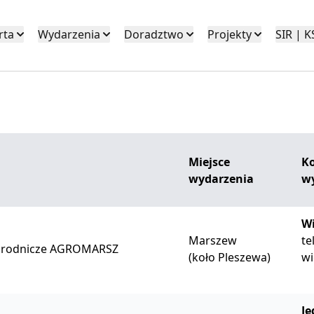
rta
Wydarzenia
Doradztwo
Projekty
SIR | 
Miejsce
Ko
wydarzenia
w
Wi
Marszew
te
Ogrodnicze AGROMARSZ
(koło Pleszewa)
wi
Ję