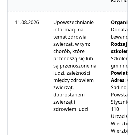
Kawnice
Poznaniu
11.08.2026
Upowszechnianie
Organiza
Organizator
: Związek
linko
informacji na
Donata
Hodowców Koni Wielkopolskich
 Parkowa
temat zdrowia
Lewandow
Współorganizator
:
zwierząt, w tym:
Rodzaj
Wielkopolski Ośrodek
330
chorób, które
szkolenia
:
Doradztwa Rolniczego w
lenica
przenoszą się lub
Szkolenie
Poznaniu
są przenoszone na
gminne
ludzi, zależności
Powiat
: K
rszew
między zdrowiem
Adres
: 62
Organizator
: Wielkopolski
zwierząt,
Sadlno, Pl
300
Ośrodek
dobrostanem
Powstańc
szew,
Doradztwa Rolniczego w
zwierząt i
Styczniow
dziba
Poznaniu
zdrowiem ludzi
110
DR nr 7
Urząd Gm
Wierzbine
Wierzbine
linko