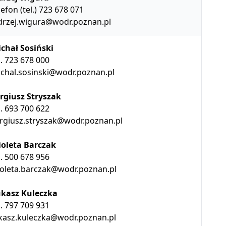
lefon (tel.) 723 678 071
drzej.wigura@wodr.poznan.pl
chał Sosiński
l. 723 678 000
chal.sosinski@wodr.poznan.pl
rgiusz Stryszak
l. 693 700 622
rgiusz.stryszak@wodr.poznan.pl
oleta Barczak
l. 500 678 956
oleta.barczak@wodr.poznan.pl
kasz Kuleczka
l. 797 709 931
kasz.kuleczka@wodr.poznan.pl