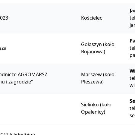
Ja
2023
Kościelec
te
ja
Pa
Gołaszyn (koło
sza
te
Bojanowa)
pa
Wi
grodnicze AGROMARSZ
Marszew (koło
te
u i zagrodzie”
Pleszewa)
wi
Se
Sielinko (koło
te
Opalenicy)
se