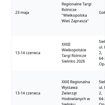
Regionalne Targi
Rolnicze
23 maja
Goł
"Wielkopolska
Wieś Zaprasza"
Sie
XXXII
ul.
Wielkopolskie
13-14 czerwca
2,
Targi Rolnicze
64-
Sielinko 2026
Opa
XXXI Regionalna
Sie
Wystawa
ul.
13-14 czerwca
Zwierząt
2,
Hodowlanych w
64-
Sielinku
Opa