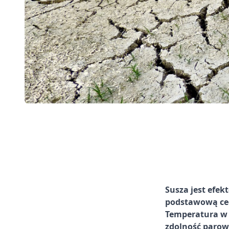
Susza jest efek
podstawową cech
Temperatura w 
zdolność parow