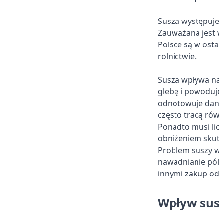
Susza występuje
Zauważana jest w
Polsce są w ost
rolnictwie.
Susza wpływa na 
glebę i powoduje
odnotowuje dan
często tracą rów
Ponadto musi li
obniżeniem skute
Problem suszy w
nawadnianie pól
innymi zakup odp
Wpływ sus