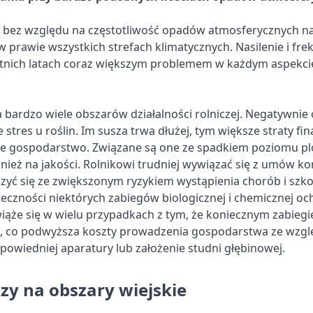
 bez względu na częstotliwość opadów atmosferycznych na
 prawie wszystkich strefach klimatycznych. Nasilenie i fr
atnich latach coraz większym problemem w każdym aspekcie
bardzo wiele obszarów działalności rolniczej. Negatywnie 
 stres u roślin. Im susza trwa dłużej, tym większe straty f
e gospodarstwo. Związane są one ze spadkiem poziomu pl
nież na jakości. Rolnikowi trudniej wywiązać się z umów ko
czyć się ze zwiększonym ryzykiem wystąpienia chorób i szk
czności niektórych zabiegów biologicznej i chemicznej och
iąże się w wielu przypadkach z tym, że koniecznym zabiegi
, co podwyższa koszty prowadzenia gospodarstwa ze wzgl
owiedniej aparatury lub założenie studni głębinowej.
zy na obszary wiejskie