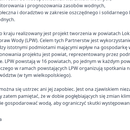
itorowania i prognozowania zasobów wodnych,
ołeczna i doradztwo w zakresie oszczędnego i solidarnego 
dnych.
o kraju realizowany jest projekt tworzenia w powiatach Lo
praw Wody (LPW). Celem tych Partnerstw jest wykorzystani
dzy istotnymi podmiotami mającymi wpływ na gospodarkę 
onowania projektu jest powiat, reprezentowany przez podm
e. LPW powstają w 16 powiatach, po jednym w każdym powi
czego w ramach powstających LPW organizują spotkania n
wództw (w tym wielkopolskiego).
można się ustrzec ani jej zapobiec. Jest ona zjawiskiem nie
y zatem pamiętać, że w dobie pogłębiających się zmian kli
nie gospodarować wodą, aby ograniczyć skutki występowani
a