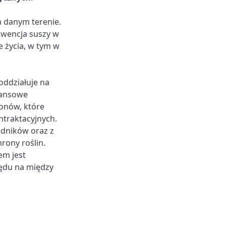
 danym terenie.
ekwencja suszy w
 życia, w tym w
oddziałuje na
inansowe
onów, które
ntraktacyjnych.
odników oraz z
rony roślin.
em jest
ędu na między