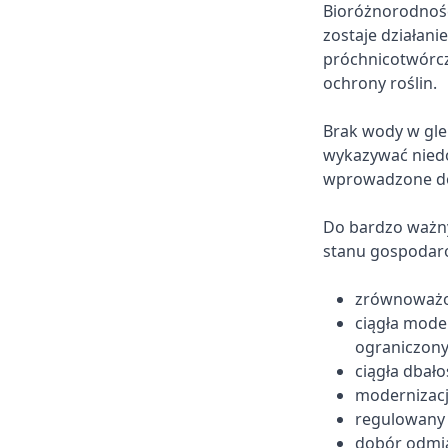
Bioróżnorodność
zostaje działani
próchnicotwórcz
ochrony roślin.
Brak wody w gle
wykazywać niedo
wprowadzone do
Do bardzo ważn
stanu gospodaro
zrównoważo
ciągła mode
ograniczon
ciągła dbało
modernizacj
regulowany 
dobór odmi