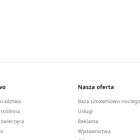
wo
Nasza oferta
doradztwa
Baza szkoleniowo-nocleg
 roślinna
Usługi
 zwierzęca
Reklama
ko
Wydawnictwa