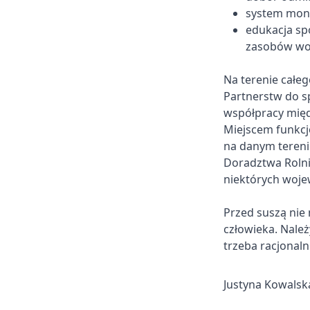
system mon
edukacja sp
zasobów wo
Na terenie całeg
Partnerstw do s
współpracy mię
Miejscem funkcj
na danym tereni
Doradztwa Rolni
niektórych woje
Przed suszą nie 
człowieka. Należ
trzeba racjonal
Justyna Kowalsk