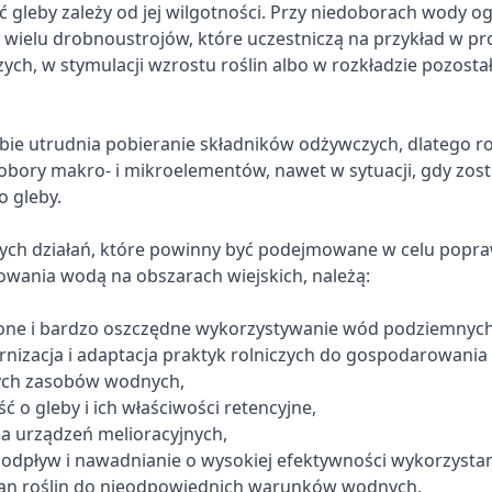
 gleby zależy od jej wilgotności. Przy niedoborach wody o
e wielu drobnoustrojów, które uczestniczą na przykład w p
ych, w stymulacji wzrostu roślin albo w rozkładzie pozosta
bie utrudnia pobieranie składników odżywczych, dlatego r
bory makro- i mikroelementów, nawet w sytuacji, gdy zost
 gleby.
ych działań, które powinny być podejmowane w celu popr
wania wodą na obszarach wiejskich, należą:
ne i bardzo oszczędne wykorzystywanie wód podziemnych
rnizacja i adaptacja praktyk rolniczych do gospodarowani
ych zasobów wodnych,
ść o gleby i ich właściwości retencyjne,
a urządzeń melioracyjnych,
odpływ i nawadnianie o wysokiej efektywności wykorzystan
an roślin do nieodpowiednich warunków wodnych,