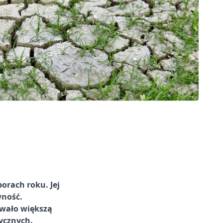
orach roku. Jej
wność.
owało większą
ycznych.