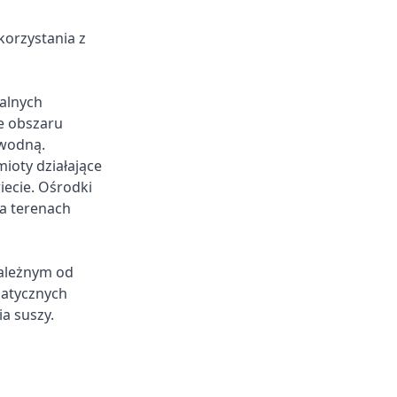
korzystania z
kalnych
e obszaru
wodną.
ioty działające
ecie. Ośrodki
a terenach
zależnym od
matycznych
a suszy.