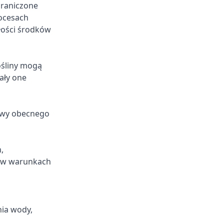
graniczone
rocesach
łości środków
ośliny mogą
ały one
awy obecnego
,
a w warunkach
ia wody,