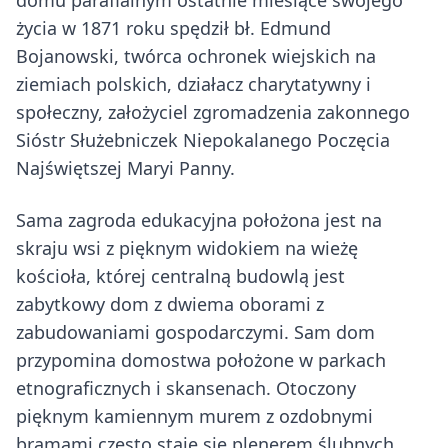
domu parafialnym ostatnie miesiące swojego
życia w 1871 roku spędził bł. Edmund
Bojanowski, twórca ochronek wiejskich na
ziemiach polskich, działacz charytatywny i
społeczny, założyciel zgromadzenia zakonnego
Sióstr Służebniczek Niepokalanego Poczęcia
Najświętszej Maryi Panny.
Sama zagroda edukacyjna położona jest na
skraju wsi z pięknym widokiem na wieżę
kościoła, której centralną budowlą jest
zabytkowy dom z dwiema oborami z
zabudowaniami gospodarczymi. Sam dom
przypomina domostwa położone w parkach
etnograficznych i skansenach. Otoczony
pięknym kamiennym murem z ozdobnymi
bramami często staje się plenerem ślubnych