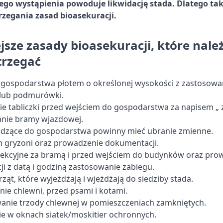
ego wystąpienia powoduje likwidację stada. Dlatego ta
rzegania zasad bioasekuracji.
sze zasady bioasekuracji, które nale
strzegać
gospodarstwa płotem o określonej wysokości z zastosow
lub podmurówki.
 tabliczki przed wejściem do gospodarstwa za napisem „ 
nie bramy wjazdowej.
dzące do gospodarstwa powinny mieć ubranie zmienne.
 gryzoni oraz prowadzenie dokumentacji.
ekcyjne za bramą i przed wejściem do budynków oraz pro
i z datą i godziną zastosowanie zabiegu.
rząt, które wyjeżdżają i wjeżdżają do siedziby stada.
ie chlewni, przed psami i kotami.
nie trzody chlewnej w pomieszczeniach zamkniętych.
e w oknach siatek/moskitier ochronnych.