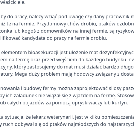
właściciele.
oby do pracy, należy wziąć pod uwagę czy dany pracownik m
niż te na fermie. Przydomowy chów drobiu, ptaków ozdobn
onka lub kogoś z domowników na innej fermie, są ryzykow
ifikować kandydata do pracy na fermie drobiu.
 elementem bioasekuracji jest ułożenie mat dezynfekcyjny
iem na fermę oraz przed wejściem do każdego budynku in
cyjny, który zastosujemy do mat musi działać bardzo długo
atury. Mega duży problem mają hodowcy związany z dosta
nowania i budowy fermy można zaprojektować silosy pasz
by ich załadunek nie wiązał się z wjazdem na fermę. Stosow
 lub całych pojazdów za pomocą opryskiwaczy lub kurtyn.
ka sytuacja, że lekarz weterynarii, jest w kilku pomieszczeni
by ruch odbywał się od ptaków najmłodszych do najstarszyc