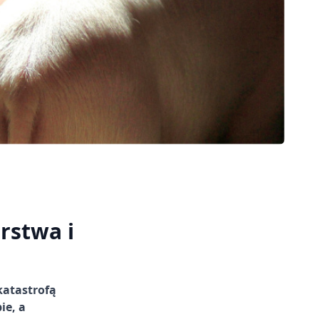
rstwa i
katastrofą
ie, a