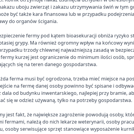
nakazu uboju zwierząt i zakazu utrzymywania świń w tym g
że być także kara finansowa lub w przypadku podejrzeni
awy do organów ścigania.
zpieczenie fermy pod kątem bioasekuracji obniża ryzyko s
ptasiej grypy. Ma również ogromny wpływ na końcowy wyni
przypadku trzody chlewnej najważniejszą zasadą w bezpie
fermy kurzej jest ograniczenie do minimum ilości osób, sp
ających się na teren danego gospodarstwa.
żda ferma musi być ogrodzona, trzeba mieć miejsce na pos
ście na fermę danej osoby powinno być spisane i odbywać
z dala od budynku inwentarskiego, najlepiej przy bramie, 
rać się w odzież używaną, tylko na potrzeby gospodarstwa.
tny jest fakt, że największe zagrożenie powodują osoby, któ
i fermami, należą do nich lekarze weterynarii, osoby pracu
, osoby serwisujące sprzęt stanowiące wyposażenie kurnika