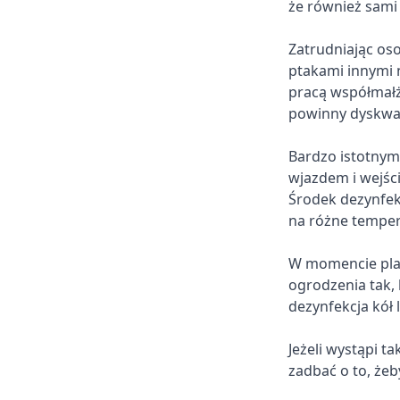
że również sami 
Zatrudniając os
ptakami innymi 
pracą współmałż
powinny dyskwal
Bardzo istotnym
wjazdem i wejśc
Środek dezynfek
na różne temper
W momencie pla
ogrodzenia tak, 
dezynfekcja kół
Jeżeli wystąpi ta
zadbać o to, że