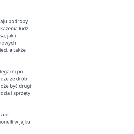
zaju podroby
ażenia ludzi
, jak i
rmowych
eci, a także
lęgarni po
adze że drób
oże być drugi
zia i sprzęty
rzed
nelli w jajku i