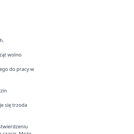
h.
ząt wolno
nego do pracy w
zin
e się trzoda
stwierdzeniu
m czasie. Może