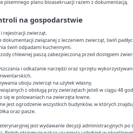
e pisemnego planu bioasekruacji razem z dokumentacją.
ntroli na gospodarstwie
 i rejestracji zwierząt.
 dokumentacji związanej z leczeniem zwierząt, świń padłyc
nia świń odpadami kuchennymi.
rzody chlewnej paszą zabezpieczoną przed dostępem zwier
yszczania i odkażanie narzędzi oraz sprzętu wykorzystywa
nwentarskich.
ywania uboju zwierząt na użytek własny.
wiązanych z obsługą przy zwierzętach jeżeli w ciągu 48 god
ło się w polowaniach na zwierzęta łowne.
tne jest ogrodzenie wszystkich budynków, w których znajduj
ółka oraz pasze.
eterynaryjnej jest wydawanie decyzji administracyjnych po 
i. Rolnik otrzymuje nakaz usunięcia uchybień w określony