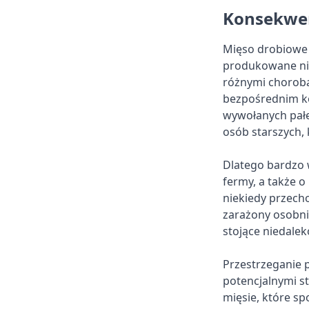
Konsekwen
Mięso drobiowe 
produkowane nie
różnymi chorob
bezpośrednim ko
wywołanych pałec
osób starszych,
Dlatego bardzo w
fermy, a także 
niekiedy przech
zarażony osobnik
stojące niedalek
Przestrzeganie 
potencjalnymi st
mięsie, które sp