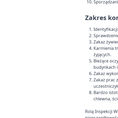
Sporządzani
Zakres ko
Identyfikacji
Sprawdzenie
Zakaz żywie
Karmienia t
żyjących.
Bieżące ocz
budynkach i
Zakaz wykon
Zakaz prac z
uczestniczy
Bardzo isto
chlewna, ści
Rolą Inspekcji W
nieprawidłowośc