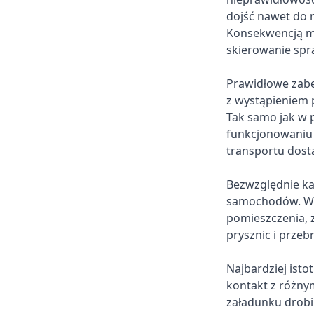
dojść nawet do 
Konsekwencją mo
skierowanie spr
Prawidłowe zabe
z wystąpieniem 
Tak samo jak w 
funkcjonowaniu 
transportu dost
Bezwzględnie ka
samochodów. Wej
pomieszczenia, 
prysznic i przeb
Najbardziej isto
kontakt z różnym
załadunku drobiu