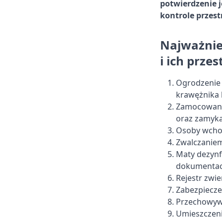
potwierdzenie j
kontrole przest
Najważniej
i ich prze
Ogrodzenie 
krawężnika 
Zamocowanie
oraz zamyka
Osoby wcho
Zwalczaniem
Maty dezynf
dokumentacj
Rejestr zwie
Zabezpieczen
Przechowywa
Umieszczeni