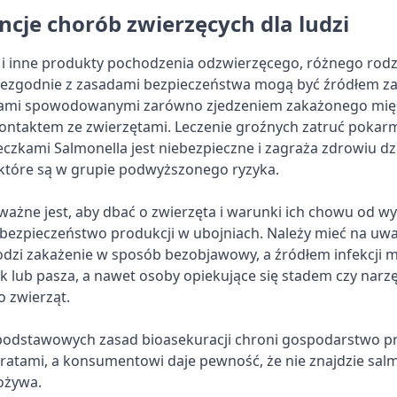
cje chorób zwierzęcych dla ludzi
i inne produkty pochodzenia odzwierzęcego, różnego rod
zgodnie z zasadami bezpieczeństwa mogą być źródłem zak
ami spowodowanymi zarówno zjedzeniem zakażonego mięsa
ntaktem ze zwierzętami. Leczenie groźnych zatruć poka
zkami Salmonella jest niebezpieczne i zagraża zdrowiu dzi
 które są w grupie podwyższonego ryzyka.
ażne jest, aby dbać o zwierzęta i warunki ich chowu od wy
o bezpieczeństwo produkcji w ubojniach. Należy mieć na uw
odzi zakażenie w sposób bezobjawowy, a źródłem infekcji m
 lub pasza, a nawet osoby opiekujące się stadem czy narzęd
o zwierząt.
podstawowych zasad bioasekuracji chroni gospodarstwo p
ratami, a konsumentowi daje pewność, że nie znajdzie salmo
ożywa.