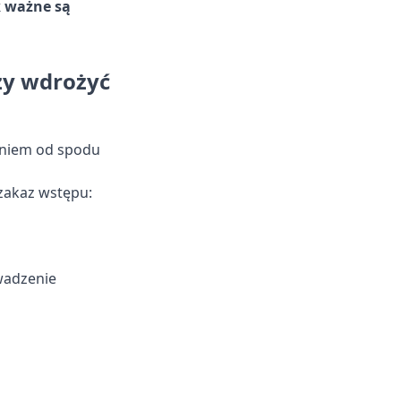
k ważne są
ży wdrożyć
aniem od spodu
zakaz wstępu:
wadzenie