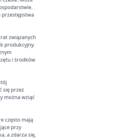
ospodarstwie.
a przestępstwa
trat związanych
k produkcyjny.
cznym
rzętu i środków
tój
 się przez
aby można wziąć
re często mają
jące przy
, a zdarza się,