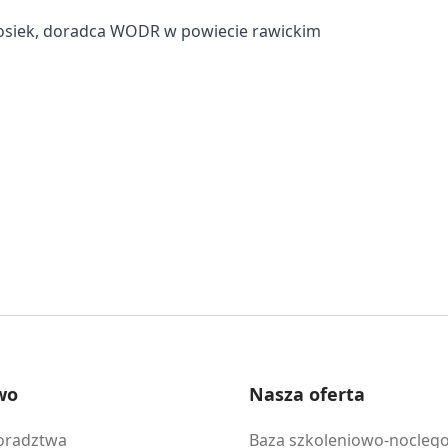
osiek, doradca WODR w powiecie rawickim
wo
Nasza oferta
doradztwa
Baza szkoleniowo-nocleg