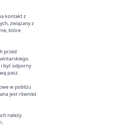
a kontakt z
ych, związany z
ne, które
ch przed
wentarskiego.
 i być odporny
wą pasz.
owe w pobliżu
ana jest również
ach należy
h.