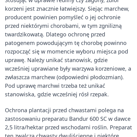
Stosując w uprawie redliny czy zagony, zbiór
korzeni jest znacznie łatwiejszy. Siejąc marchew,
producent powinien pomyśleć o jej ochronie
przed niektórymi chorobami, w tym zgnilizną
twardzikowatą. Dlatego ochronę przed
patogenem powodującym tę chorobę powinno
rozpocząć się w momencie wyboru miejsca pod
uprawę. Należy unikać stanowisk, gdzie
wcześniej uprawiane były warzywa korzeniowe, a
zwłaszcza marchew (odpowiedni płodozmian).
Pod uprawę marchwi trzeba też unikać
stanowiska, gdzie wcześniej rósł rzepak.
Ochrona plantacji przed chwastami polega na
zastosowaniu preparatu Bandur 600 SC w dawce
2,5 litra/hektar przed wschodami roślin. Preparat
ten zwalcza chwasty dwuliścienne i niektóre