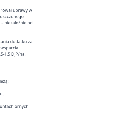
klarował uprawy w
roszczonego
– niezależnie od
kania dodatku za
 wsparcia
5-1,5 DJP/ha.
eżą:
u,
runtach ornych