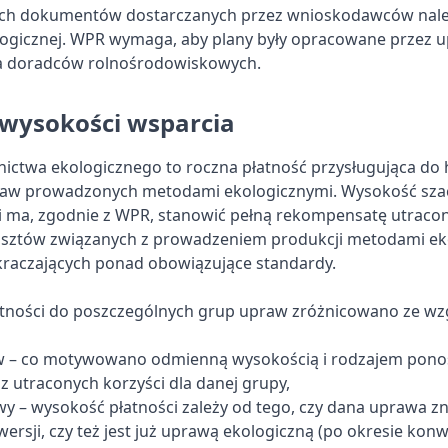
h dokumentów dostarczanych przez wnioskodawców nale
ologicznej. WPR wymaga, aby plany były opracowane przez 
ia doradców rolnośrodowiskowych.
wysokości wsparcia
lnictwa ekologicznego to roczna płatność przysługująca do 
raw prowadzonych metodami ekologicznymi. Wysokość sz
i ma, zgodnie z WPR, stanowić pełną rekompensatę utracony
sztów związanych z prowadzeniem produkcji metodami ek
ykraczających ponad obowiązujące standardy.
tności do poszczególnych grup upraw zróżnicowano ze wz
w – co motywowano odmienną wysokością i rodzajem pon
z utraconych korzyści dla danej grupy,
y – wysokość płatności zależy od tego, czy dana uprawa zn
ersji, czy też jest już uprawą ekologiczną (po okresie konwe