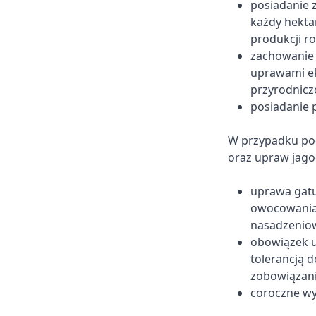
posiadanie z
każdy hekta
produkcji ro
zachowanie 
uprawami ek
przyrodniczo
posiadanie p
W przypadku po
oraz upraw jag
uprawa gatu
owocowania 
nasadzeniow
obowiązek u
tolerancją 
zobowiązani
coroczne wy