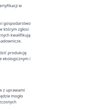
rtyfikacji w
ki gospodarstwo
 w którym zgłosi
znych kwalifikują
-sadownicze.
dzić produkcję
e ekologicznym i
tw z uprawami
będzie mogło
szczonych