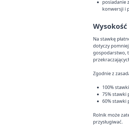
posiadanie 
konwersji i 
Wysokość 
Na stawkę płatn
dotyczy pomniejs
gospodarstwo, t
przekraczających
Zgodnie z zasad
100% stawki
75% stawki 
60% stawki 
Rolnik może zate
przysługiwać.