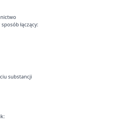
lnictwo
 sposób łączący:
iu substancji
k: