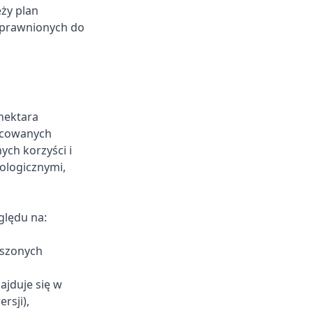
ży plan
uprawnionych do
hektara
acowanych
ch korzyści i
ologicznymi,
ględu na:
oszonych
ajduje się w
rsji),