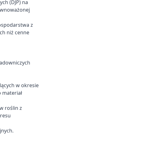
ych (DJP) na
równoważonej
gospodarstwa z
ch niż cenne
adowniczych
ących w okresie
 materiał
 roślin z
kresu
jnych.