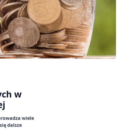
ych w
ej
prowadza wiele
ię dalsze