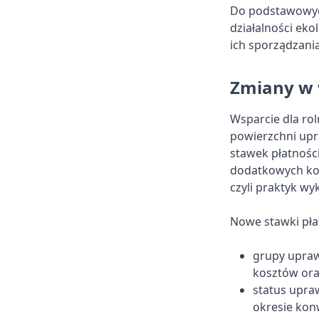
Do podstawowyc
działalności ek
ich sporządzan
Zmiany w 
Wsparcie dla ro
powierzchni up
stawek płatnośc
dodatkowych ko
czyli praktyk w
Nowe stawki pła
grupy upra
kosztów ora
status upraw
okresie konw