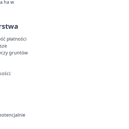
na ha w
rstwa
ść płatności
ksze
tyczy gruntów
ości:
potencjalnie