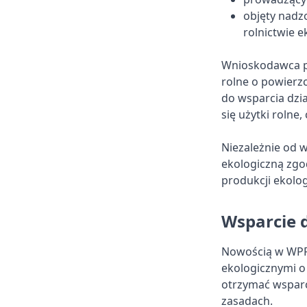
objęty nadzo
rolnictwie 
Wnioskodawca p
rolne o powierzc
do wsparcia dzia
się użytki rolne
Niezależnie od 
ekologiczną zgod
produkcji ekolog
Wsparcie 
Nowością w WPR 
ekologicznymi o
otrzymać wsparc
zasadach.