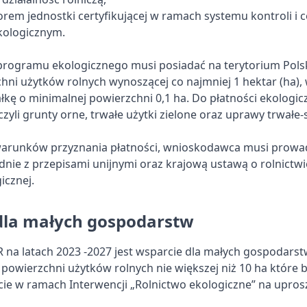
rem jednostki certyfikującej w ramach systemu kontroli i ce
ekologicznym.
rogramu ekologicznego musi posiadać na terytorium Pols
hni użytków rolnych wynoszącej co najmniej 1 hektar (ha),
łkę o minimalnej powierzchni 0,1 ha. Do płatności ekologic
, czyli grunty orne, trwałe użytki zielone oraz uprawy trwałe
warunków przyznania płatności, wnioskodawca musi prowa
nie z przepisami unijnymi oraz krajową ustawą o rolnictwi
icznej.
dla małych gospodarstw
na latach 2023 -2027 jest wsparcie dla małych gospodars
 powierzchni użytków rolnych nie większej niż 10 ha które 
ie w ramach Interwencji „Rolnictwo ekologiczne” na upro