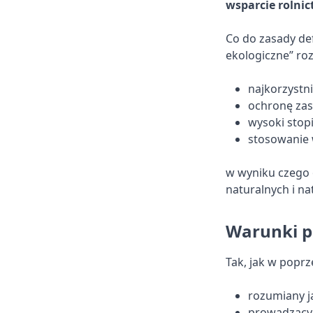
wsparcie rolnic
Co do zasady def
ekologiczne” ro
najkorzystni
ochronę zas
wysoki stop
stosowanie 
w wyniku czego
naturalnych i n
Warunki p
Tak, jak w poprz
rozumiany j
prowadzący d