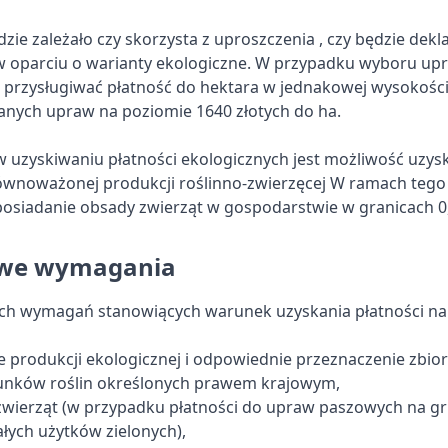
dzie zależało czy skorzysta z uproszczenia , czy będzie de
 oparciu o warianty ekologiczne. W przypadku wyboru up
 przysługiwać płatność do hektara w jednakowej wysokości 
nych upraw na poziomie 1640 złotych do ha.
w uzyskiwaniu płatności ekologicznych jest możliwość uzys
wnoważonej produkcji roślinno-zwierzęcej W ramach tego
osiadanie obsady zwierząt w gospodarstwie w granicach 0,
we wymagania
h wymagań stanowiących warunek uzyskania płatności nal
 produkcji ekologicznej i odpowiednie przeznaczenie zbior
nków roślin określonych prawem krajowym,
zwierząt (w przypadku płatności do upraw paszowych na g
łych użytków zielonych),