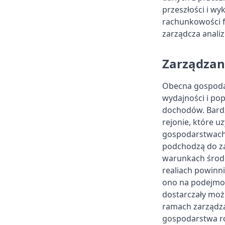
przeszłości i wy
rachunkowości f
zarządcza anali
Zarządzan
Obecna gospodar
wydajności i po
dochodów. Bard
rejonie, które u
gospodarstwach r
podchodzą do z
warunkach środo
realiach powinn
ono na podejmow
dostarczały moż
ramach zarządza
gospodarstwa r