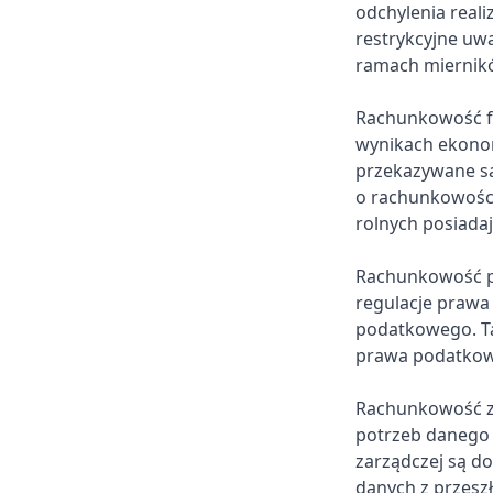
odchylenia real
restrykcyjne uw
ramach miernikó
Rachunkowość f
wynikach ekonom
przekazywane są
o rachunkowośc
rolnych posiada
Rachunkowość po
regulacje prawa
podatkowego. Ta
prawa podatkow
Rachunkowość za
potrzeb danego 
zarządczej są d
danych z przesz