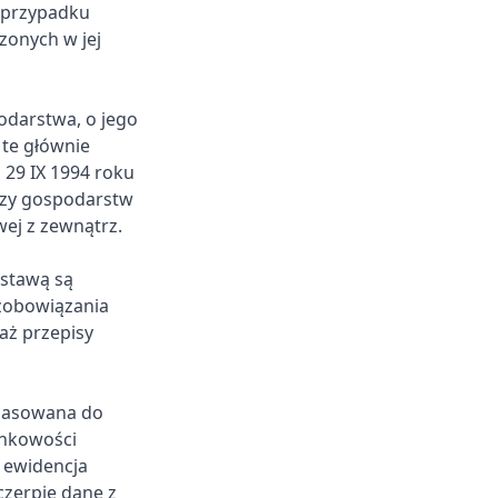
 przypadku
zonych w jej
darstwa, o jego
te głównie
 29 IX 1994 roku
zy gospodarstw
ej z zewnątrz.
stawą są
zobowiązania
aż przepisy
opasowana do
unkowości
 ewidencja
czerpie dane z