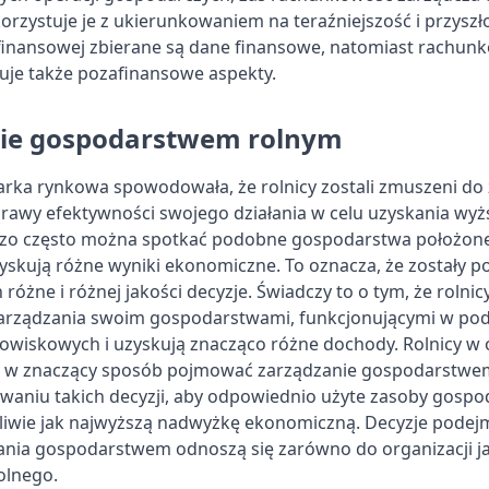
korzystuje je z ukierunkowaniem na teraźniejszość i przyszł
inansowej zbierane są dane finansowe, natomiast rachun
zuje także pozafinansowe aspekty.
ie gospodarstwem rolnym
ka rynkowa spowodowała, że rolnicy zostali zmuszeni do 
prawy efektywności swojego działania w celu uzyskania wyż
zo często można spotkać podobne gospodarstwa położon
zyskują różne wyniki ekonomiczne. To oznacza, że zostały p
óżne i różnej jakości decyzje. Świadczy to o tym, że rolni
arządzania swoim gospodarstwami, funkcjonującymi w po
wiskowych i uzyskują znacząco różne dochody. Rolnicy w
i w znaczący sposób pojmować zarządzanie gospodarstwe
aniu takich decyzji, aby odpowiednio użyte zasoby gosp
liwie jak najwyższą nadwyżkę ekonomiczną. Decyzje pode
nia gospodarstwem odnoszą się zarówno do organizacji jak 
olnego.