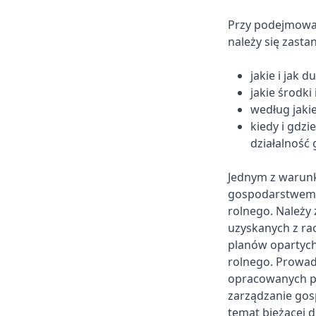
Przy podejmowa
należy się zasta
jakie i jak
jakie środki
według jakie
kiedy i gdz
działalność
Jednym z warunk
gospodarstwem r
rolnego. Należy
uzyskanych z ra
planów opartych
rolnego. Prowad
opracowanych p
zarządzanie gos
temat bieżącej d