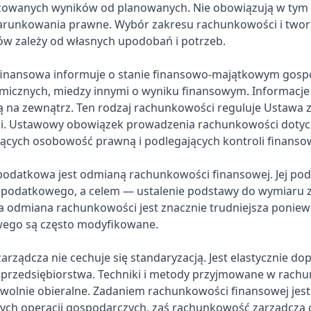
izowanych wyników od planowanych. Nie obowiązują w tym
arunkowania prawne. Wybór zakresu rachunkowości i twor
w zależy od własnych upodobań i potrzeb.
inansowa informuje o stanie finansowo-majątkowym gospo
icznych, miedzy innymi o wyniku finansowym. Informacje 
 na zewnątrz. Ten rodzaj rachunkowości reguluje Ustawa z
i. Ustawowy obowiązek prowadzenia rachunkowości dotyc
jących osobowość prawną i podlegających kontroli finansow
datkowa jest odmianą rachunkowości finansowej. Jej pod
 podatkowego, a celem — ustalenie podstawy do wymiaru 
 odmiana rachunkowości jest znacznie trudniejsza poniew
ego są często modyfikowane.
rządcza nie cechuje się standaryzacją. Jest elastycznie d
przedsiębiorstwa. Techniki i metody przyjmowane w rach
owolnie obieralne. Zadaniem rachunkowości finansowej jest
łych operacji gospodarczych, zaś rachunkowość zarządcza 