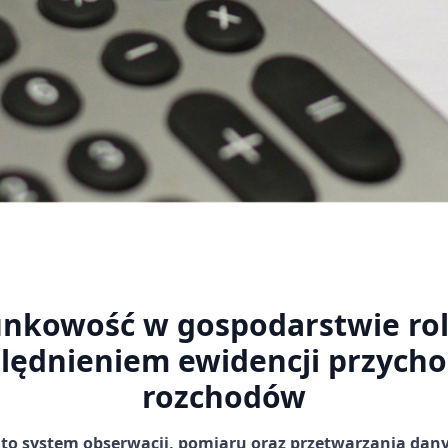
nkowość w gospodarstwie ro
lędnieniem ewidencji przycho
rozchodów
o system obserwacji, pomiaru oraz przetwarzania dan