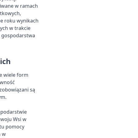
kiwane w ramach
ątkowych,
ie roku wynikach
ych w trakcie
y gospodarstwa
ich
e wiele form
owność
 zobowiązani są
ym.
spodarstwie
zwoju Wsi w
otu pomocy
n w