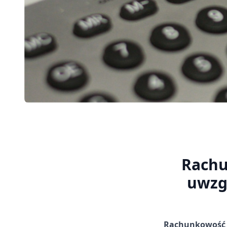
Rachu
uwzg
Rachunkowość t