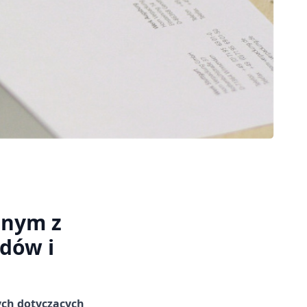
lnym z
dów i
ych dotyczących