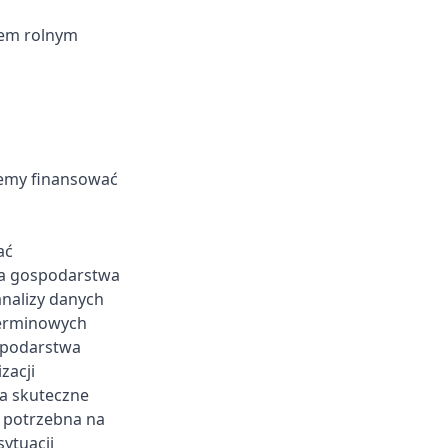
wem rolnym
iemy finansować
ać
ia gospodarstwa
analizy danych
terminowych
spodarstwa
zacji
a skuteczne
t potrzebna na
sytuacji