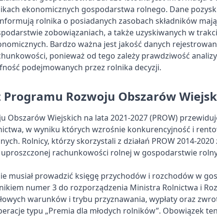
ynikach ekonomicznych gospodarstwa rolnego. Dane pozys
nformują rolnika o posiadanych zasobach składników maj
spodarstwie zobowiązaniach, a także uzyskiwanych w trakc
nomicznych. Bardzo ważna jest jakość danych rejestrowan
hunkowości, ponieważ od tego zależy prawdziwość analiz
afność podejmowanych przez rolnika decyzji.
z Programu Rozwoju Obszarów Wiejsk
 Obszarów Wiejskich na lata 2021-2027 (PROW) przewiduj
lnictwa, w wyniku których wzrośnie konkurencyjność i rent
ych. Rolnicy, którzy skorzystali z działań PROW 2014-2020
uproszczonej rachunkowości rolnej w gospodarstwie roln
zie musiał prowadzić księgę przychodów i rozchodów w go
znikiem numer 3 do rozporządzenia Ministra Rolnictwa i Ro
łowych warunków i trybu przyznawania, wypłaty oraz zwr
peracje typu „Premia dla młodych rolników”. Obowiązek te