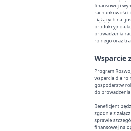
finansowej i w
rachunkowości i
ciążących na go
produkcyjno-eko
prowadzenia rac
rolnego oraz tr
Wsparcie 
Program Rozwoju
wsparcia dla ro
gospodarstw roln
do prowadzenia 
Beneficjent będ
zgodnie z załąc
sprawie szczegó
finansowej na o