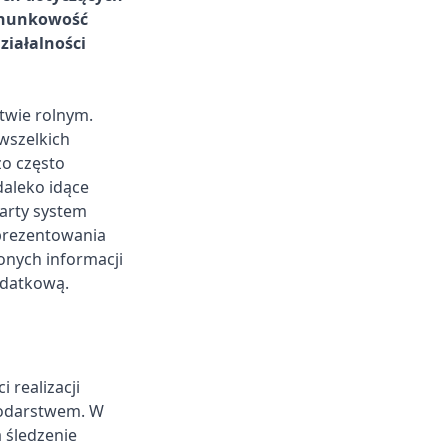
achunkowość
ziałalności
wie rolnym.
 wszelkich
o często
aleko idące
arty system
prezentowania
nych informacji
odatkową.
 realizacji
podarstwem. W
 śledzenie