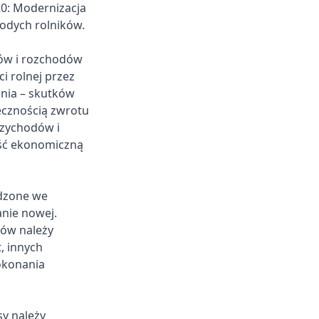
0: Modernizacja
odych rolników.
ów i rozchodów
 rolnej przez
nia – skutków
iecznością zwrotu
rzychodów i
ść ekonomiczną
rdzone we
anie nowej.
sów należy
, innych
okonania
y należy