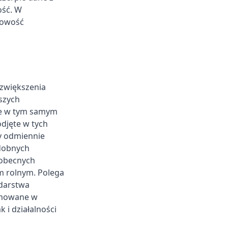
ość. W
kowość
zwiększenia
szych
e w tym samym
odjęte w tych
cy odmiennie
dobnych
 obecnych
m rolnym. Polega
odarstwa
jmowane w
i działalności