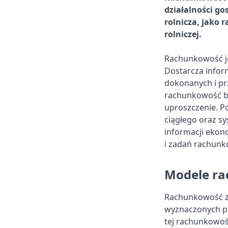
działalności g
rolnicza, jako 
rolniczej.
Rachunkowość j
Dostarcza inform
dokonanych i pr
rachunkowość by
uproszczenie. P
ciągłego oraz s
informacji ekon
i zadań rachunk
Modele ra
Rachunkowość zar
wyznaczonych pl
tej rachunkowoś