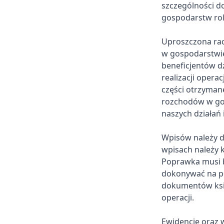
szczególności d
gospodarstw rol
Uproszczona ra
w gospodarstwi
beneficjentów d
realizacji opera
części otrzyman
rozchodów w go
naszych działań 
Wpisów należy d
wpisach należy 
Poprawka musi b
dokonywać na po
dokumentów ksi
operacji.
Ewidencję oraz 