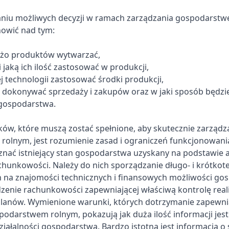
niu możliwych decyzji w ramach zarządzania gospodarst
nowić nad tym:
 dużo produktów wytwarzać,
 i jaką ich ilość zastosować w produkcji,
j technologii zastosować środki produkcji,
ie dokonywać sprzedaży i zakupów oraz w jaki sposób będz
 gospodarstwa.
ów, które muszą zostać spełnione, aby skutecznie zarządz
olnym, jest rozumienie zasad i ograniczeń funkcjonowan
 znać istniejący stan gospodarstwa uzyskany na podstawie 
chunkowości. Należy do nich sporządzanie długo- i krótko
 na znajomości technicznych i finansowych możliwości go
zenie rachunkowości zapewniającej właściwą kontrolę reali
lanów. Wymienione warunki, których dotrzymanie zapewni
podarstwem rolnym, pokazują jak duża ilość informacji jes
ziałalności gospodarstwa. Bardzo istotna jest informacja o 