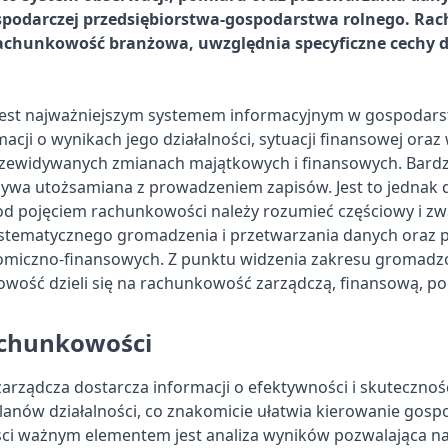
ospodarczej przedsiębiorstwa-gospodarstwa rolnego. R
rachunkowość branżowa, uwzględnia specyficzne cechy d
est najważniejszym systemem informacyjnym w gospodarst
acji o wynikach jego działalności, sytuacji finansowej oraz
zewidywanych zmianach majątkowych i finansowych. Bardz
wa utożsamiana z prowadzeniem zapisów. Jest to jednak d
od pojęciem rachunkowości należy rozumieć częściowy i zw
ystematycznego gromadzenia i przetwarzania danych oraz 
omiczno-finansowych. Z punktu widzenia zakresu gromadzo
owość dzieli się na rachunkowość zarządczą, finansową, p
chunkowości
ządcza dostarcza informacji o efektywności i skuteczności
anów działalności, co znakomicie ułatwia kierowanie gos
ci ważnym elementem jest analiza wyników pozwalająca na