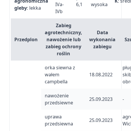
agronomiczna
K
: śred
IVa-
6,1
wysoka
gleby
: lekka
IVb
Zabieg
agrotechniczny,
Data
Przedplon
nawożenie lub
wykonania
Sz
zabieg ochrony
zabiegu
roślin
orka siewna z
pług
wałem
18.08.2022
ski
campbella
obr
nawożenie
25.09.2023
-
przedsiewne
uprawa
agr
25.09.2023
przedsiewna
Wic