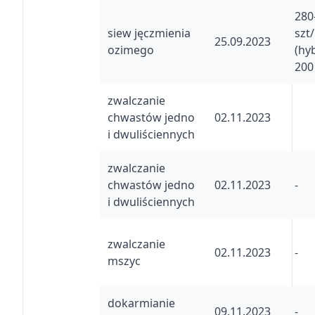
280
siew jęczmienia
szt
25.09.2023
ozimego
(hy
200 
zwalczanie
chwastów jedno
02.11.2023
i dwuliściennych
zwalczanie
chwastów jedno
02.11.2023
-
i dwuliściennych
zwalczanie
02.11.2023
-
mszyc
dokarmianie
09.11.2023
-