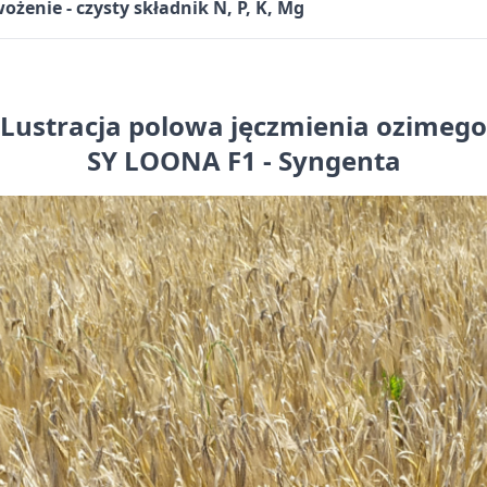
żenie - czysty składnik N, P, K, Mg
Lustracja polowa jęczmienia ozimego
SY LOONA F1 - Syngenta