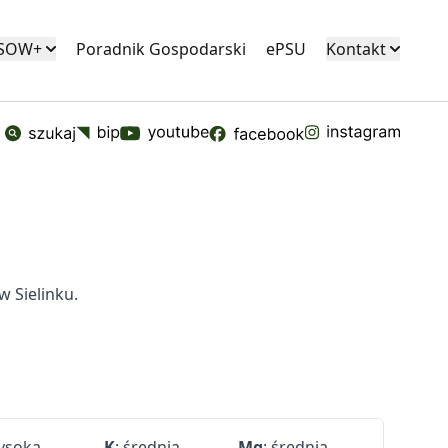
KSOW+
Poradnik Gospodarski
ePSU
Kontakt
 Sielinku.
wysoka
K
: średnia
Mg
: średnia