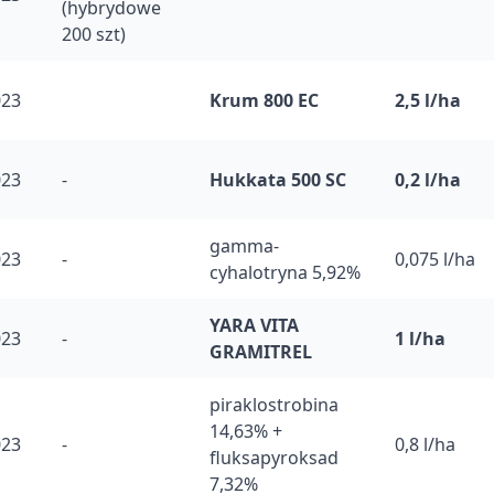
(hybrydowe
200 szt)
023
Krum 800 EC
2,5 l/ha
023
-
Hukkata 500 SC
0,2 l/ha
gamma-
023
-
0,075 l/ha
cyhalotryna 5,92%
YARA VITA
023
-
1 l/ha
GRAMITREL
piraklostrobina
14,63% +
023
-
0,8 l/ha
fluksapyroksad
7,32%