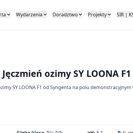
rta
Wydarzenia
Doradztwo
Projekty
SIR | 
Jęczmień ozimy
SY LOONA F1
ozimy SY LOONA F1 od Syngenta na polu demonstracyjnym w
Gleba klasa
: IVa-IVb
pH:
6,1
P
: b. 