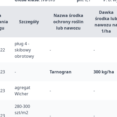
Dawka
a
Nazwa środka
środka lu
ania
Szczegóły
ochrony roślin
nawozu n
gu
lub nawozu
1/ha
pług 4 -
022
skibowy
-
-
obrotowy
023
-
Tarnogran
300 kg/ha
agregat
023
-
-
Wicher
280-300
szt/m2
023
-
-