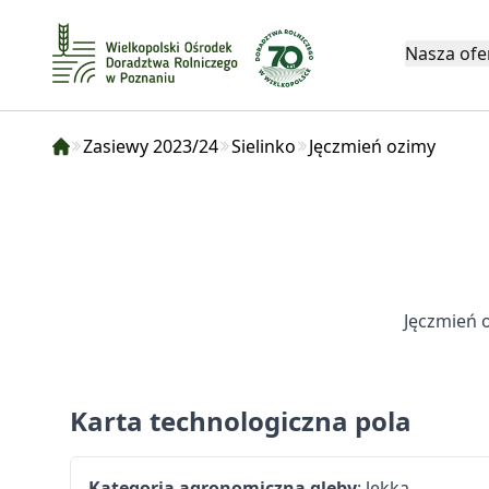
Nasza ofe
Zasiewy 2023/24
Sielinko
Jęczmień ozimy
Jęczmień 
Karta technologiczna pola
Kategoria agronomiczna gleby
: lekka