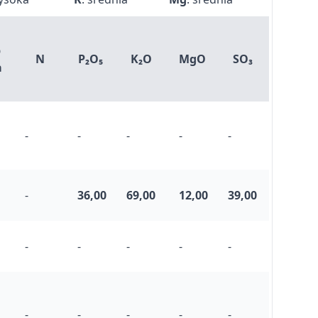
b
N
P₂O₅
K₂O
MgO
SO₃
a
-
-
-
-
-
-
36,00
69,00
12,00
39,00
-
-
-
-
-
-
-
-
-
-