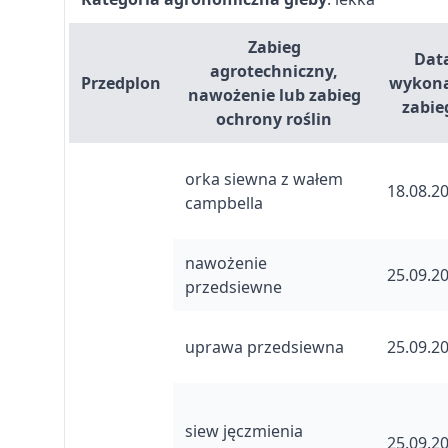
Zabieg
Dat
agrotechniczny,
Przedplon
wykon
nawożenie lub zabieg
zabie
ochrony roślin
orka siewna z wałem
18.08.2
campbella
nawożenie
25.09.2
przedsiewne
uprawa przedsiewna
25.09.2
siew jęczmienia
25.09.2