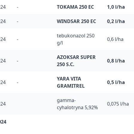
024
-
TOKAMA 250 EC
1,0 l/ha
024
-
WINDSAR 250 EC
0,2 l/ha
tebukonazol 250
024
-
0,6 l/ha
g/l
AZOKSAR SUPER
024
-
0,8 l/ha
250 S.C.
YARA VITA
024
-
0,5 l/ha
GRAMITREL
gamma-
024
0,075 l/ha
cyhalotryna 5,92%
024