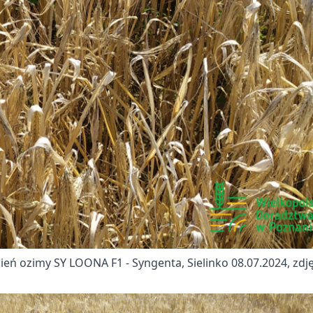
ień ozimy SY LOONA F1 - Syngenta, Sielinko 08.07.2024, zdjęc