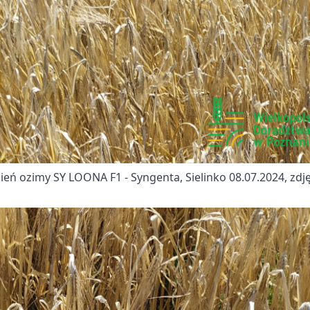
ień ozimy SY LOONA F1 - Syngenta, Sielinko 08.07.2024, zdjęc