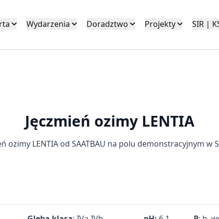
rta
Wydarzenia
Doradztwo
Projekty
SIR | 
Jęczmień ozimy
LENTIA
eń ozimy LENTIA od SAATBAU na polu demonstracyjnym w Si
Gleba klasa
: IVa-IVb
pH:
6,1
P
: b. 