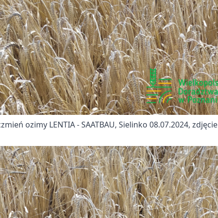
czmień ozimy LENTIA - SAATBAU, Sielinko 08.07.2024, zdjęcie: