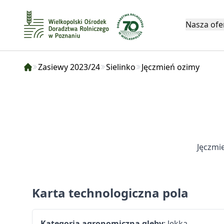
Nasza ofe
Zasiewy 2023/24
Sielinko
Jęczmień ozimy
Jęczmi
Karta technologiczna pola
Kategoria agronomiczna gleby
: lekka