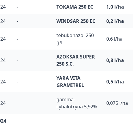
024
-
TOKAMA 250 EC
1,0 l/ha
024
-
WINDSAR 250 EC
0,2 l/ha
tebukonazol 250
024
-
0,6 l/ha
g/l
AZOKSAR SUPER
024
-
0,8 l/ha
250 S.C.
YARA VITA
024
-
0,5 l/ha
GRAMITREL
gamma-
024
0,075 l/ha
cyhalotryna 5,92%
024