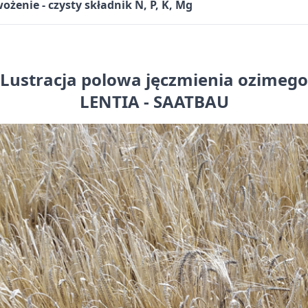
żenie - czysty składnik N, P, K, Mg
Lustracja polowa jęczmienia ozimego
LENTIA - SAATBAU