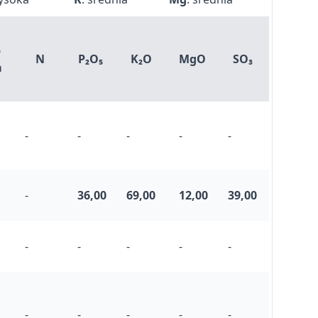
b
N
P₂O₅
K₂O
MgO
SO₃
a
-
-
-
-
-
-
36,00
69,00
12,00
39,00
-
-
-
-
-
-
-
-
-
-