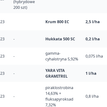
(hybrydowe
200 szt)
023
Krum 800 EC
2,5 l/ha
023
-
Hukkata 500 SC
0,2 l/ha
gamma-
023
-
0,075 l/ha
cyhalotryna 5,92%
YARA VITA
023
-
1 l/ha
GRAMITREL
piraklostrobina
14,63% +
023
-
0,8 l/ha
fluksapyroksad
7,32%