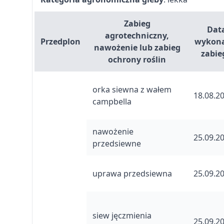
Zabieg
Dat
agrotechniczny,
Przedplon
wykon
nawożenie lub zabieg
zabie
ochrony roślin
orka siewna z wałem
18.08.2
campbella
nawożenie
25.09.2
przedsiewne
uprawa przedsiewna
25.09.2
siew jęczmienia
25.09.2