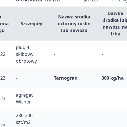
Dawka
a
Nazwa środka
środka lu
ania
Szczegóły
ochrony roślin
nawozu n
gu
lub nawozu
1/ha
pług 4 -
022
skibowy
-
-
obrotowy
023
-
Tarnogran
300 kg/ha
agregat
023
-
-
Wicher
280-300
szt/m2
023
-
-