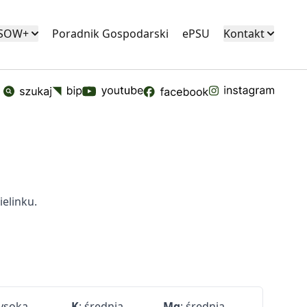
KSOW+
Poradnik Gospodarski
ePSU
Kontakt
elinku.
wysoka
K
: średnia
Mg
: średnia