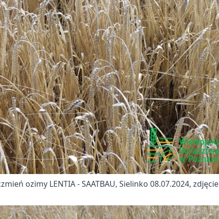
czmień ozimy LENTIA - SAATBAU, Sielinko 08.07.2024, zdjęcie: