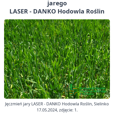
jarego
LASER - DANKO Hodowla Roślin
Jęczmień jary LASER - DANKO Hodowla Roślin, Sielinko
17.05.2024, zdjęcie: 1.