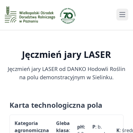
Men
Jęczmień jary
LASER
Jęczmień jary LASER od DANKO Hodowli Roślin
na polu demonstracyjnym w Sielinku.
Karta technologiczna pola
Kategoria
Gleba
pH:
P
: b.
agronomiczna
klasa
:
K
: śred