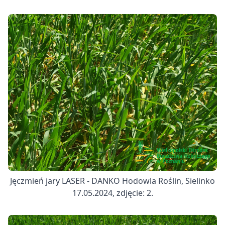
Jęczmień jary LASER - DANKO Hodowla Roślin, Sielinko
17.05.2024, zdjęcie: 2.