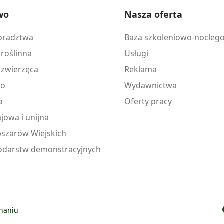
wo
Nasza oferta
doradztwa
Baza szkoleniowo-nocleg
 roślinna
Usługi
 zwierzęca
Reklama
ko
Wydawnictwa
a
Oferty pracy
jowa i unijna
szarów Wiejskich
odarstw demonstracyjnych
znaniu