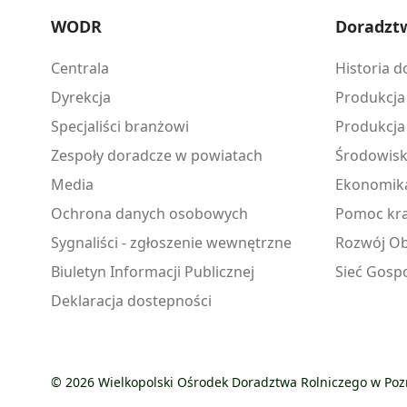
WODR
Doradzt
Centrala
Historia 
Dyrekcja
Produkcja
Specjaliści branżowi
Produkcja
Zespoły doradcze w powiatach
Środowis
Media
Ekonomik
Ochrona danych osobowych
Pomoc kra
Sygnaliści - zgłoszenie wewnętrzne
Rozwój Ob
Biuletyn Informacji Publicznej
Sieć Gosp
Deklaracja dostepności
© 2026 Wielkopolski Ośrodek Doradztwa Rolniczego w Po