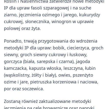
Roślin i Nasiennictwa zatwierdził nowe metodyki
IP dla upraw fasoli szparagowej i na suche
ziarno, jęczmienia ozimego i jarego, kukurydzy
cukrowej, słonecznika, winogron w uprawie
polowej oraz żyta.
Ponadto, trwają przygotowania do wdrożenia
metodyki IP dla upraw: bobik, ciecierzyca, groch
siewny, groch siewny cukrowy i łuskowy,
gorczyca (biała, sarepska i czarna), jagoda
kamczacka, kapusta włoska, leszczyna, łubin
(wąskolistny, żółty i biały), owies, pszenżyto
ozime i jare, pietruszka korzeniowa i naciowa,
por oraz soczewica.
Zostaną również zaktualizowane metodyki
jęczmienia na cele browarnicze oraz papryki.