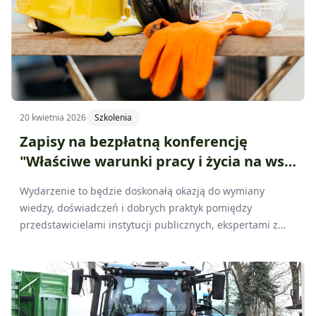
20 kwietnia 2026
Szkolenia
Zapisy na bezpłatną konferencję
"Właściwe warunki pracy i życia na wsi
jako fundament nowoczesnego
Wydarzenie to będzie doskonałą okazją do wymiany
rolnictwa"
wiedzy, doświadczeń i dobrych praktyk pomiędzy
przedstawicielami instytucji publicznych, ekspertami z
zakresu bezpieczeństwa pracy oraz doradcami rolniczymi.
Konferencja ma na celu zwrócenie uwagi na to, że
nowoczesne rolnictwo nie może istnieć bez zapewnienia
odpowiednich warunków pracy oraz dbałości o
bezpieczeństwo osób pracujących i mieszkających na