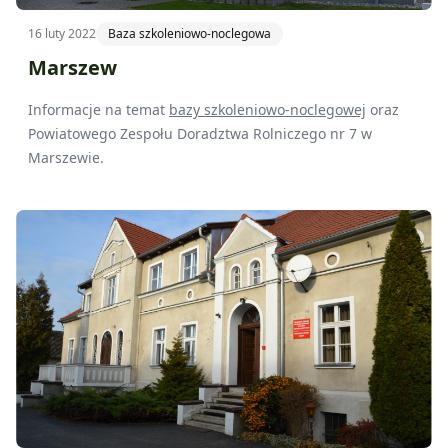
16 luty 2022
Baza szkoleniowo-noclegowa
Marszew
Informacje na temat
bazy szkoleniowo-noclegowej
oraz
Powiatowego Zespołu Doradztwa Rolniczego nr 7 w
Marszewie.